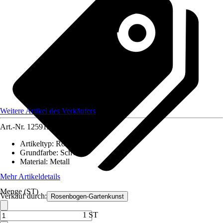
Weitere Artikel des Verkäufers
Art.-Nr.
12591248
Artikeltyp
:
Rosenbogen
Grundfarbe
:
Schwarz
Material
:
Metall
Mehr Artikeldetails
Menge (ST)
Verkauf durch:
Rosenbogen-Gartenkunst
1 ST