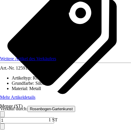
Weitere Artikel des Verkäufers
Art.-Nr.
12591230
Artikeltyp
:
Rosenbogen
Grundfarbe
:
Silber
Material
:
Metall
Mehr Artikeldetails
Menge (ST)
Verkauf durch:
Rosenbogen-Gartenkunst
1 ST