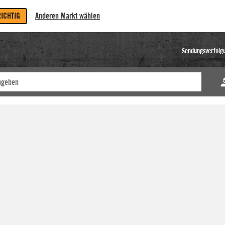
RICHTIG
Anderen Markt wählen
Sendungsverfolg