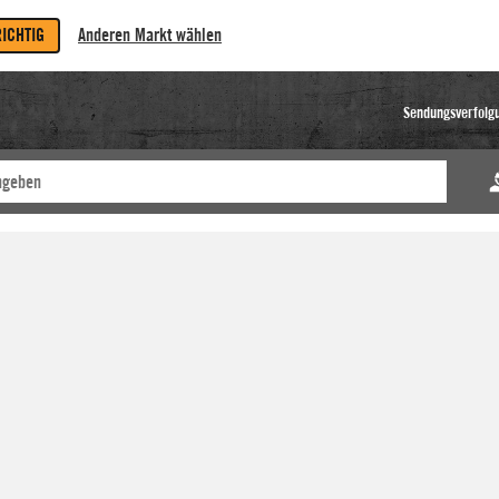
RICHTIG
Anderen Markt wählen
Sendungsverfolg