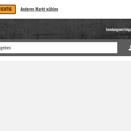
RICHTIG
Anderen Markt wählen
Sendungsverfolg