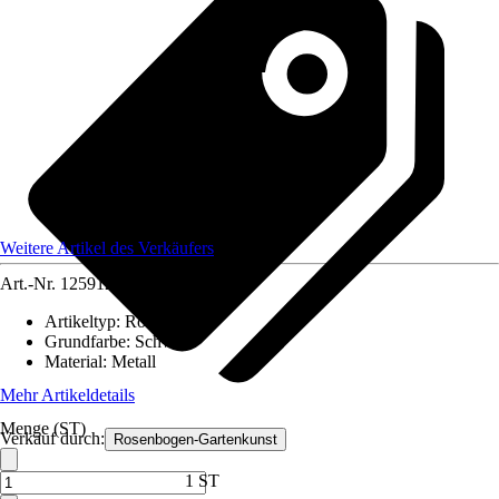
Weitere Artikel des Verkäufers
Art.-Nr.
12591250
Artikeltyp
:
Rosenbogen
Grundfarbe
:
Schwarz
Material
:
Metall
Mehr Artikeldetails
Menge (ST)
Verkauf durch:
Rosenbogen-Gartenkunst
1 ST