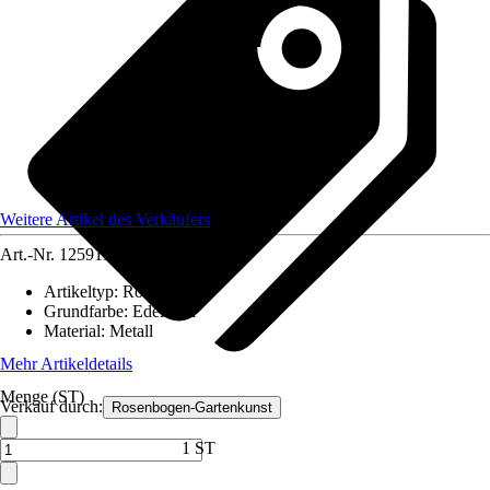
Weitere Artikel des Verkäufers
Art.-Nr.
12591180
Artikeltyp
:
Rosenbogen
Grundfarbe
:
Edelstahl
Material
:
Metall
Mehr Artikeldetails
Menge (ST)
Verkauf durch:
Rosenbogen-Gartenkunst
1 ST