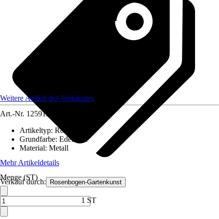
Weitere Artikel des Verkäufers
Art.-Nr.
12591347
Artikeltyp
:
Rosenbogen
Grundfarbe
:
Edelstahl
Material
:
Metall
Mehr Artikeldetails
Menge (ST)
Verkauf durch:
Rosenbogen-Gartenkunst
1 ST