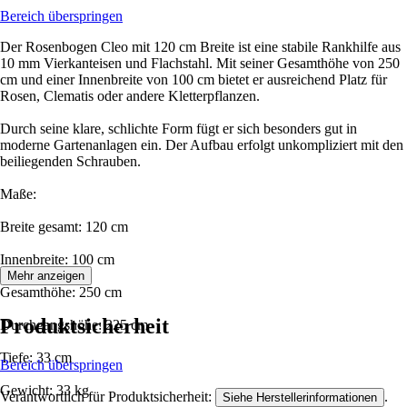
Bereich überspringen
Der Rosenbogen Cleo mit 120 cm Breite ist eine stabile Rankhilfe aus
10 mm Vierkanteisen und Flachstahl. Mit seiner Gesamthöhe von 250
cm und einer Innenbreite von 100 cm bietet er ausreichend Platz für
Rosen, Clematis oder andere Kletterpflanzen.
Durch seine klare, schlichte Form fügt er sich besonders gut in
moderne Gartenanlagen ein. Der Aufbau erfolgt unkompliziert mit den
beiliegenden Schrauben.
Maße:
Breite gesamt: 120 cm
Innenbreite: 100 cm
Mehr anzeigen
Gesamthöhe: 250 cm
Produktsicherheit
Durchgangshöhe: 225 cm
Tiefe: 33 cm
Bereich überspringen
Gewicht: 33 kg
Verantwortlich für Produktsicherheit:
.
Siehe Herstellerinformationen