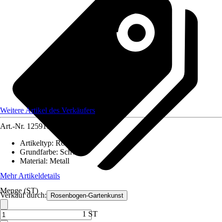
Weitere Artikel des Verkäufers
Art.-Nr.
12591186
Artikeltyp
:
Rosenbogen
Grundfarbe
:
Schwarz
Material
:
Metall
Mehr Artikeldetails
Menge (ST)
Verkauf durch:
Rosenbogen-Gartenkunst
1 ST