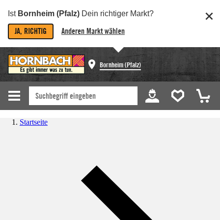
Ist
Bornheim (Pfalz)
Dein richtiger Markt?
JA, RICHTIG
Anderen Markt wählen
Bornheim (Pfalz)
Startseite