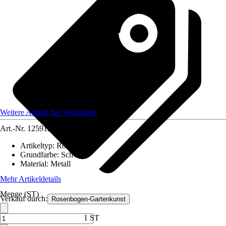
Weitere Artikel des Verkäufers
Art.-Nr.
12591254
Artikeltyp
:
Rosenbogen
Grundfarbe
:
Schwarz
Material
:
Metall
Mehr Artikeldetails
Menge (ST)
Verkauf durch:
Rosenbogen-Gartenkunst
1 ST