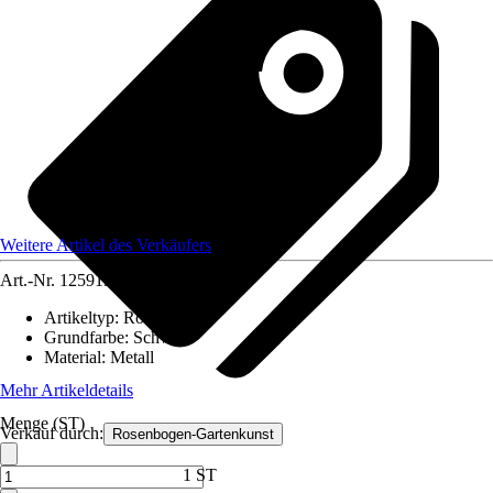
Weitere Artikel des Verkäufers
Art.-Nr.
12591328
Artikeltyp
:
Rosenbogen
Grundfarbe
:
Schwarz
Material
:
Metall
Mehr Artikeldetails
Menge (ST)
Verkauf durch:
Rosenbogen-Gartenkunst
1 ST