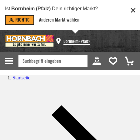
Ist
Bornheim (Pfalz)
Dein richtiger Markt?
JA, RICHTIG
Anderen Markt wählen
Bornheim (Pfalz)
Startseite