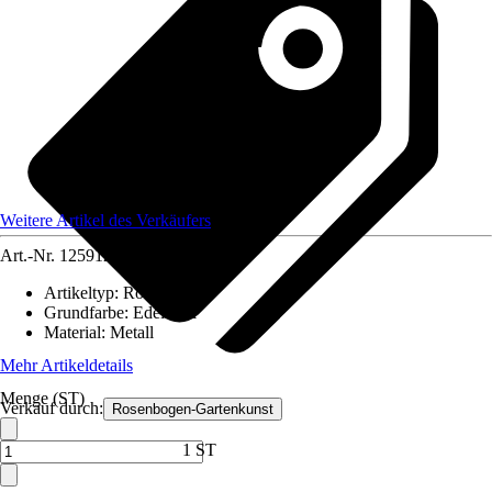
Weitere Artikel des Verkäufers
Art.-Nr.
12591224
Artikeltyp
:
Rosenbogen
Grundfarbe
:
Edelstahl
Material
:
Metall
Mehr Artikeldetails
Menge (ST)
Verkauf durch:
Rosenbogen-Gartenkunst
1 ST