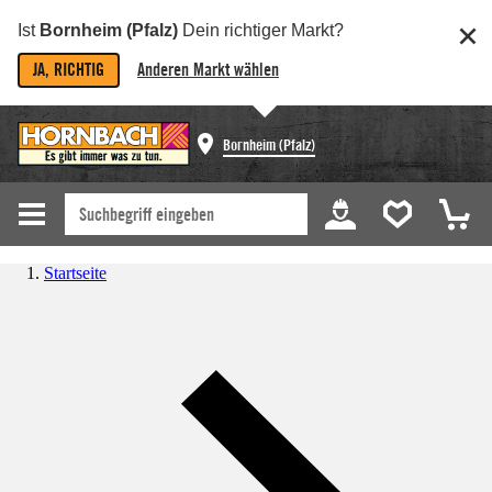
Ist
Bornheim (Pfalz)
Dein richtiger Markt?
JA, RICHTIG
Anderen Markt wählen
Bornheim (Pfalz)
Startseite