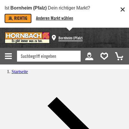
Ist
Bornheim (Pfalz)
Dein richtiger Markt?
JA, RICHTIG
Anderen Markt wählen
Bornheim (Pfalz)
Startseite