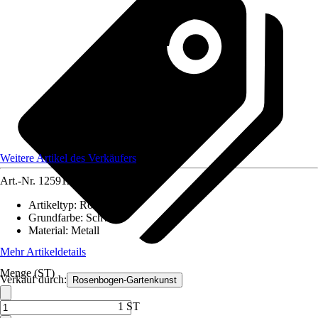
Weitere Artikel des Verkäufers
Art.-Nr.
12591274
Artikeltyp
:
Rosenbogen
Grundfarbe
:
Schwarz
Material
:
Metall
Mehr Artikeldetails
Menge (ST)
Verkauf durch:
Rosenbogen-Gartenkunst
1 ST