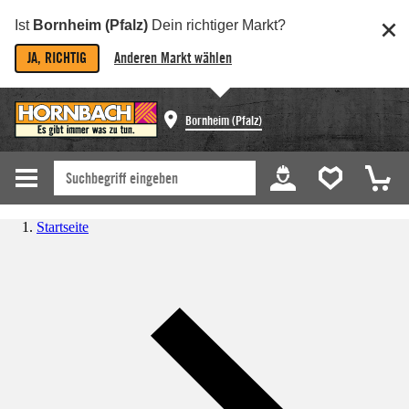
Ist
Bornheim (Pfalz)
Dein richtiger Markt?
JA, RICHTIG
Anderen Markt wählen
Bornheim (Pfalz)
Startseite