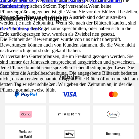
Terrassenpflanze. Wenn nicht anders angegeben, dann werden die
Steingartenstauden
Bodendecker Stauden
Schattenstauden
Stauden im typischen 9x9cm Topf versendet.Wenn keine
Herbststauden
Pflanzengröße angegeben ist gilt: Wenn Sie vor der Blütezeit bestellen,
Kundenbewertungen
erhalten Sie Pflanzen, die frisch im Austrieb sind oder austreiben
werden (je nach Zeitpunkt). Wenn Sie nach der Blütezeit kaufen, sind
die Pflanzen in der Regel zurückgeschnitten, oder haben sich in die
Bereich überspringen
Erde zurückgezogen bzw. wurden als Zwiebel neu gesetzt.
Die Echtheit der Bewertungen wurde von uns nicht überprüft.
Bewertungen können auch von Kunden stammen, die die Ware nicht
nachweislich genutzt oder gekauft haben.
Wir verkaufen Gartenpflanzen, die im Freiland gezogen werden. Sie
sind immer der Jahreszeit entsprechend ausgetrieben und gewachsen.
Jede Pflanze braucht seine speziellen Lebendbedingungen Lesen Sie
dazu bitte die Artikelbeschreibung. Die angegebene Blütezeit bedeutet
Zahlarten
nicht, das am ersten genannten Tag sich die Blüten öffnen und sich am
letzten Tag wieder schließen. Wir geben den Zeitraum an, in der die
Pflanze normalerweise blüht