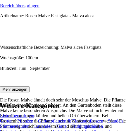
Bereich überspringen
Artikelname: Rosen Malve Fastigiata - Malva alcea
Wissenschaftliche Bezeichnung: Malva alcea Fastigiata
Wuchsgröße: 100cm
Blütezeit: Juni - September
Beschreibung:
Mehr anzeigen
Die Rosen Malve ähnelt doch sehr der Moschus Malve. Die Pflanze
Weitere Kategorien
benötigt einen sonnigen Standort. An den Gartenboden stellt diese
Malve keine besonderen Ansprüche. Die Malve ist nicht winterhart.
Sie sollte an einem kühlen und hellen Ort überwintern. Bei
Liste überspringen
Trockenheit sollte die Pflanze auch im Winter gegossen werden. Die
Garten
Pflanzen
Gartenpflanzen & Freilandpflanzen
Stauden
Pflanze eignet sich aus diesem Grund sehr gut als Kübel und
Sommerstauden
Lavendel
Farne
Frühlingsstauden