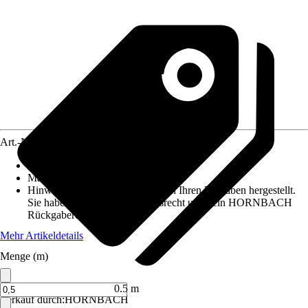
Art.-Nr.
6171923
Artikeltyp
:
Kette
Material
:
Metall
Hinweis: Dieser Artikel wird nach Ihren Vorgaben hergestellt.
Sie haben daher kein Widerrufsrecht und kein HORNBACH
Rückgaberecht.
Mehr Artikeldetails
Menge (m)
0.5 m
Verkauf durch:
HORNBACH