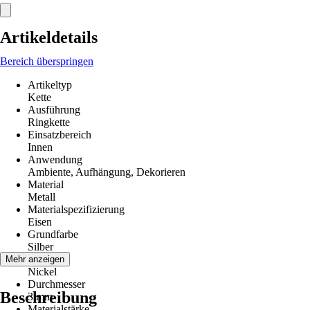
Artikeldetails
Bereich überspringen
Artikeltyp
Kette
Ausführung
Ringkette
Einsatzbereich
Innen
Anwendung
Ambiente, Aufhängung, Dekorieren
Material
Metall
Materialspezifizierung
Eisen
Grundfarbe
Silber
Farbton
Mehr anzeigen
Nickel
Durchmesser
Beschreibung
3 mm
Materialstärke