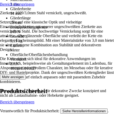
Bereich überspringen
3 mm
Gliederbreite
Zierkette 1609/3,0mm Stahl vernickelt, ungeschweißt.
14 mm
Gliederlänge
Setzen Sie auf eine klassische Optik und vielseitige
28 mm
Einsatzmöglichkeiten mit unserer ungeschweißten Zierkette aus
Beanspruchungsgrenze
vernickeltem Stahl. Die hochwertige Vernickelung sorgt für eine
245 N
attraktive, silberglänzende Oberfläche und verleiht der Kette ein
Gewicht
elegantes Erscheinungsbild. Mit einer Materialstärke von 3,0 mm bietet
5,19 kg
sie eine gelungene Kombination aus Stabilität und dekorativem
Einheit
Design.
Meter
Oberfläche/Oberflächenbehandlung
Die Kette eignet sich ideal für dekorative Anwendungen im
Vernickelt
Innenbereich, beispielsweise als Gestaltungselement im Ladenbau, für
EAN
Absperrungen mit stilvollem Charakter, im Messebau oder für kreative
4011645044027
DIY- und Bastelprojekte. Dank der ungeschweißten Kettenglieder lässt
sie sich bei Bedarf einfach anpassen oder mit passendem Zubehör
Mehr anzeigen
kombinieren.
Produktsicherheit
Hinweis: Diese Zierkette ist für dekorative Zwecke konzipiert und
nicht als Lastaufnahme- oder Hebekette geeignet.
Bereich überspringen
Verantwortlich für Produktsicherheit:
.
Siehe Herstellerinformationen