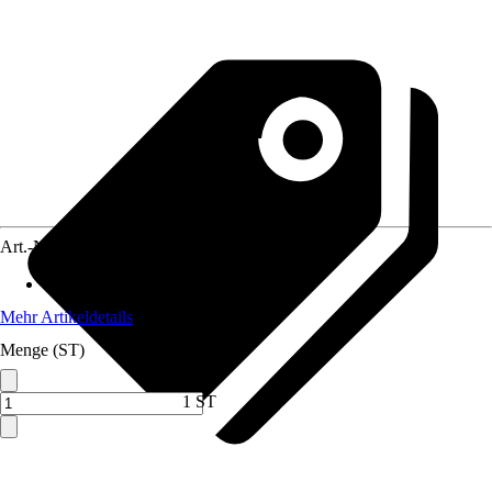
Art.-Nr.
5752370
Anwendungsbereich
:
Spüle
Mehr Artikeldetails
Menge (ST)
1 ST