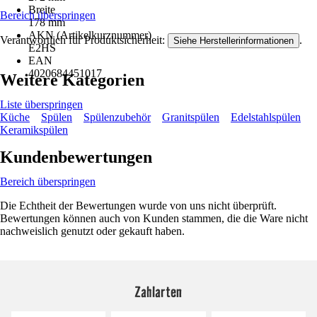
Breite
Bereich überspringen
178 mm
AKN (Artikelkurznummer)
Verantwortlich für Produktsicherheit:
.
Siehe Herstellerinformationen
E2HS
EAN
4020684451017
Weitere Kategorien
Liste überspringen
Küche
Spülen
Spülenzubehör
Granitspülen
Edelstahlspülen
Keramikspülen
Kundenbewertungen
Bereich überspringen
Die Echtheit der Bewertungen wurde von uns nicht überprüft.
Bewertungen können auch von Kunden stammen, die die Ware nicht
nachweislich genutzt oder gekauft haben.
Zahlarten