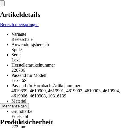
Artikeldetails
Bereich überspringen
Variante
Resteschale
Anwendungsbereich
Spüle
Serie
Lexa
Herstellerartikelnummer
220736
Passend für Modell
Lexa 6S
Passend für Hornbach-Artikelnummer
4619899, 4619900, 4619901, 4619902, 4619903, 4619904,
4619906, 4619908, 10316139
Material
Edelstahl
Mehr anzeigen
Grundfarbe
Edelstahl
Produktsicherheit
Länge
272 mm