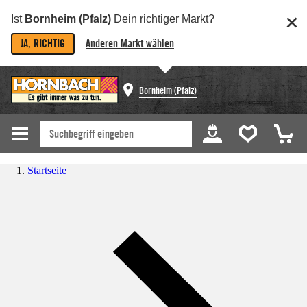
Ist
Bornheim (Pfalz)
Dein richtiger Markt?
JA, RICHTIG
Anderen Markt wählen
Bornheim (Pfalz)
Startseite