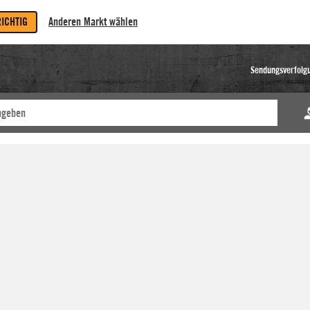
RICHTIG
Anderen Markt wählen
Sendungsverfolg