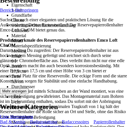
Beschreibung
Eigenschaft
Bereich überspringen
1-fach
Grundfarbe
Suchst Du nach einer eleganten und praktischen Lösung für die
Chrom
Aufbewahrung Deiner Reserverollen? Der Reservepapierrollenhalter
Oberfläche/Oberflächenbehandlung
Emco Loft ChrOM bietet genau das.
Glänzend
Material
Produktmerkmale des Reservepapierrollenhalters Emco Loft
Metall
ChrOM
Materialspezifizierung
Darum solltest Du zugreifen: Der Reservepapierrollenhalter ist aus
Messing
hochwertigem Messing gefertigt und zeichnet sich durch seine
Inhalt
glänzende Chromoberfläche aus. Dies verleiht ihm nicht nur eine edle
0 l
Optik, sondern macht ihn auch besonders korrosionsbeständig. Mit
Breite
einer Breite von 17,5 cm und einer Höhe von 3 cm bietet er
17,5 cm
ausreichend Platz für eine Reserverolle. Die eckige Form und die starre
Tiefe
Konstruktion sorgen für Stabilität und eine einfache Handhabung.
5,5 cm
Durchmesser
Dieser Halter wird mittels Schrauben an der Wand montiert, was eine
Mehr anzeigen
3 cm
sichere Befestigung gewährleistet. Das Montagematerial zum Bohren
Höhe
ist im Lieferumfang enthalten, sodass Du sofort mit der Anbringung
3 cm
Weitere Kategorien
beginnen kannst. Mit seiner maximalen Tragkraft von 1 kg hält der
Hinweis
Reserverollenhalter die Rolle sicher an Ort und Stelle, ohne das Risiko
-
eines Verrutschens.
Liste überspringen
Beiliegende Befestigung
Bad & Sanitär
Badausstattung
Badaccessoires
Papierrollenhalter
Montagematerial zum Bohren
Die Serie Loft steht für zeitloses Design und hohe Funktionalität. Der
Ersatzrollenhalter
Toilettenpapierhalter