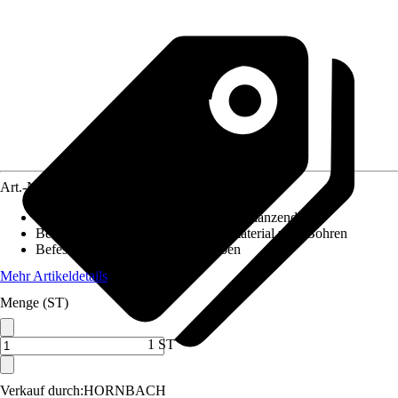
Art.-Nr.
5605821
Oberfläche/Oberflächenbehandlung
:
Glänzend
Beiliegende Befestigung
:
Montagematerial zum Bohren
Befestigungsmöglichkeit
:
Schrauben
Mehr Artikeldetails
Menge (ST)
1 ST
Verkauf durch:
HORNBACH