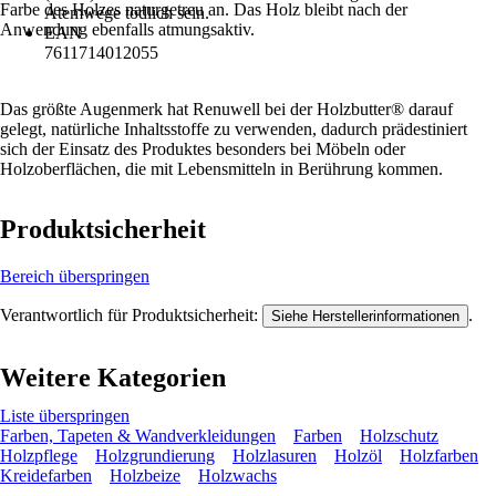
Farbe des Holzes naturgetreu an. Das Holz bleibt nach der
Atemwege tödlich sein.
Anwendung ebenfalls atmungsaktiv.
EAN
7611714012055
Das größte Augenmerk hat Renuwell bei der Holzbutter® darauf
gelegt, natürliche Inhaltsstoffe zu verwenden, dadurch prädestiniert
sich der Einsatz des Produktes besonders bei Möbeln oder
Holzoberflächen, die mit Lebensmitteln in Berührung kommen.
Produktsicherheit
Bereich überspringen
Verantwortlich für Produktsicherheit:
.
Siehe Herstellerinformationen
Weitere Kategorien
Liste überspringen
Farben, Tapeten & Wandverkleidungen
Farben
Holzschutz
Holzpflege
Holzgrundierung
Holzlasuren
Holzöl
Holzfarben
Kreidefarben
Holzbeize
Holzwachs