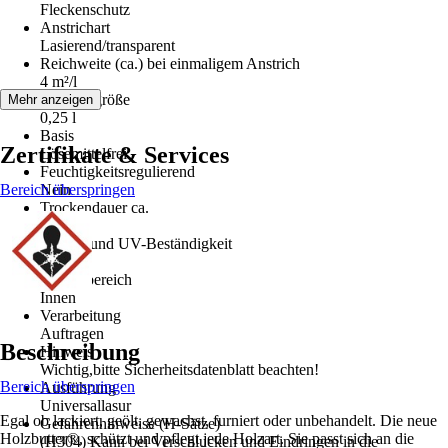
Fleckenschutz
Anstrichart
Lasierend/transparent
Reichweite (ca.) bei einmaligem Anstrich
4 m²/l
Gebindegröße
Mehr anzeigen
0,25 l
Basis
Zertifikate & Services
Lösemittelfrei
Feuchtigkeitsregulierend
Bereich überspringen
Nein
Trockendauer ca.
0,5 h
Wetter- und UV-Beständigkeit
Nein
Einsatzbereich
Innen
Verarbeitung
Auftragen
Beschreibung
Hinweis
Wichtig,bitte Sicherheitsdatenblatt beachten!
Bereich überspringen
Ausführung
Universallasur
Egal ob lackiert, geölt, gewachst, furniert oder unbehandelt. Die neue
Gefahrenhinweise (H-Sätze)
Holzbutter®, schützt und pflegt jede Holzart. Sie passt sich an die
(H304) Kann bei Verschlucken und Eindringen in die