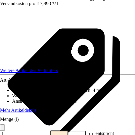
Versandkosten pro l
17,99 €
*
/
l
Weitere Artikel des Verkäufers
Art.-Nr.
12591582
Reichweite (ca.) bei einmaligem Anstrich
:
4 m²/l
Wetter- und UV-Beständigkeit
:
Nein
Anstrichart
:
Lasierend/transparent
Mehr Artikeldetails
Menge (l)
entspricht
1 l