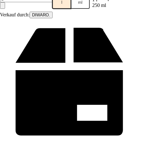
l
ml
250 ml
Verkauf durch:
DIWARO.