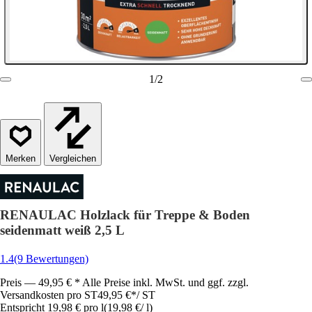
1
/
2
Vergleichen
RENAULAC Holzlack für Treppe & Boden
seidenmatt weiß 2,5 L
1.4
(9 Bewertungen)
Preis — 49,95 € * Alle Preise inkl. MwSt. und ggf. zzgl.
Versandkosten pro ST
49,95 €
*
/
ST
Entspricht 19,98 € pro l
(
19,98 €
/
l
)