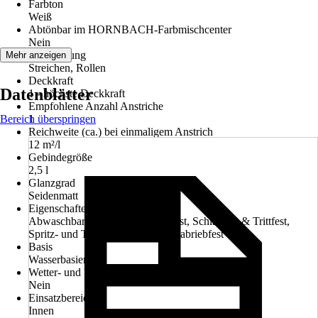
Farbton
Weiß
Abtönbar im HORNBACH-Farbmischcenter
Nein
Verarbeitung
Mehr anzeigen
Streichen, Rollen
Deckkraft
Datenblätter
1 - höchste Deckkraft
Empfohlene Anzahl Anstriche
Bereich überspringen
1
Reichweite (ca.) bei einmaligem Anstrich
12 m²/l
Gebindegröße
2,5 l
Glanzgrad
Seidenmatt
Eigenschaften
Abwaschbar, Schlagfest & Stoßfest, Schlagfest & Trittfest,
Spritz- und Tropfgehemmt, Hoch abriebfest
Basis
Wasserbasierend
Wetter- und UV-Beständigkeit
Nein
Einsatzbereich
Innen