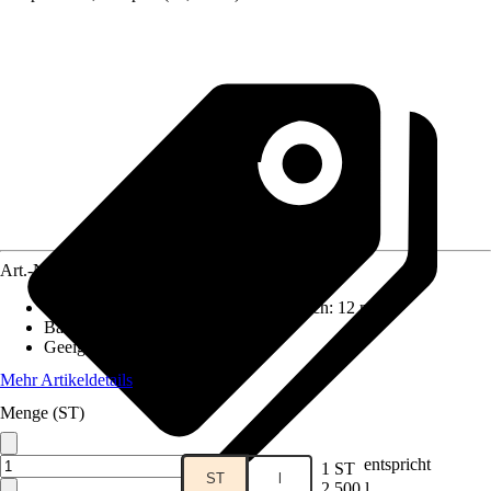
Art.-Nr.
10364738
Reichweite (ca.) bei einmaligem Anstrich
:
12 m²/l
Basis
:
Wasserbasierend
Geeignet für Untergrund
:
Holz
Mehr Artikeldetails
Menge (ST)
entspricht
1 ST
ST
l
2,500 l