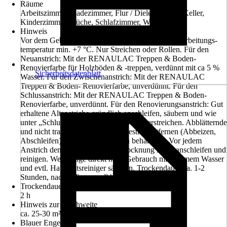
Räume
Arbeitszimmer, Badezimmer, Flur / Diele, Garage, Keller,
Kinderzimmer, Küche, Schlafzimmer, Wohnzimmer
Hinweis
Vor dem Gebrauch gut aufrühren, Objekt- und Verarbeitungs-
temperatur min. +7 °C. Nur Streichen oder Rollen. Für den
Neuanstrich: Mit der RENAULAC Treppen & Boden-
Renovierfarbe für Holzböden & -treppen, verdünnt mit ca 5 %
Sicherheitsdatenblatt
Wasser. Für den Zwischenanstrich: Mit der RENAULAC
Treppen & Boden- Renovierfarbe, unverdünnt. Für den
Schlussanstrich: Mit der RENAULAC Treppen & Boden-
Renovierfarbe, unverdünnt. Für den Renovierungsanstrich: Gut
erhaltene Altanstriche gründlich anschleifen, säubern und wie
unter „Schluss-anstrich“ beschrieben überstreichen. Abblätternde
und nicht tragfähige Altanstriche restlos entfernen (Abbeizen,
Abschleifen) und wie Neuanstrich behandeln. Vor jedem
Anstrich den Untergrund nach Trocknung leicht anschleifen und
reinigen. Werkzeuge direkt nach Gebrauch mit warmem Wasser
und evtl. Haushaltsreiniger säubern. Trockendauer ca. 1-2
Stunden, nach 7 Tagen voll belastbar.
Trockendauer ca.
2 h
Hinweis zur Reichweite
ca. 25-30 m² / Anstrich
Blauer Engel