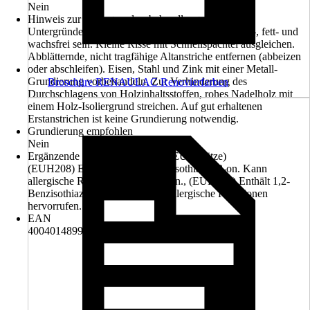
Nein
Hinweis zur Untergrundvorbehandlung
Untergründe müssen tragfähig, sauber, trocken, rost-, fett- und
wachsfrei sein. Kleine Risse mit Schnellspachtel ausgleichen.
Abblätternde, nicht tragfähige Altanstriche entfernen (abbeizen
oder abschleifen). Eisen, Stahl und Zink mit einer Metall-
Grundierung vorbehandeln. Zur Verhinderung des
Broschüre RENAULAC Renovierfarben
Durchschlagens von Holzinhaltsstoffen, rohes Nadelholz mit
einem Holz-Isoliergrund streichen. Auf gut erhaltenen
Erstanstrichen ist keine Grundierung notwendig.
Grundierung empfohlen
Nein
Ergänzende Gefahrenmerkmale (EUH-Sätze)
(EUH208) Enthält 2-Methyl-2H-isothiazol-3-on. Kann
allergische Reaktionen hervorrufen., (EUH208) Enthält 1,2-
Benzisothiazol-3(2H)-on. Kann allergische Reaktionen
hervorrufen.
EAN
4004014899953