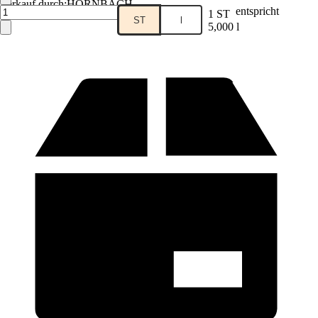
Verkauf durch:
HORNBACH
entspricht
1 ST
ST
l
5,000 l