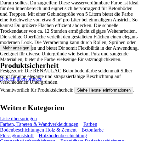
Darum solltest Du zugreifen: Diese wasserverdünnbare Farbe ist ideal
für den Innenbereich und eignet sich hervorragend für Betonböden
und Treppen. Mit einer Gebindegröße von 5 Litern bietet die Farbe
eine Reichweite von etwa 8 m² pro Liter bei einmaligem Anstrich. So
kannst Du größere Flächen effizient abdecken. Die schnelle
Trockendauer von ca. 12 Stunden ermöglicht zügiges Weiterarbeiten.
Die seidige Oberfläche verleiht den gestalteten Flächen einen elegant-
modernen Look. Die Verarbeitung kann durch Rollen, Sprühen oder
Streichen erfolgen und bietet Dir somit Flexibilität in der Anwendung.
Mehr anzeigen
Geeignet für diverse Untergründe wie Beton, Putz und saugende
Materialien, bietet die Farbe vielseitige Einsatzmöglichkeiten.
Produktsicherheit
Festgezurrt: Die RENAULAC Betonbodenfarbe seidenmatt Silber
sorgt für eine elegante und strapazierfähige Beschichtung auf
Bereich überspringen
verschiedenen Untergründen.
Verantwortlich für Produktsicherheit:
.
Siehe Herstellerinformationen
Weitere Kategorien
Liste überspringen
Farben, Tapeten & Wandverkleidungen
Farben
Bodenbeschichtungen Holz & Zement
Betonfarbe
Flüssigkunststoff
Holzbodenbeschichtung