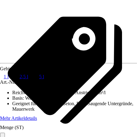
Gebindegröße
1 l
2,5 l
5 l
Art.-Nr.
10667034
Reichweite (ca.) bei einmaligem Anstrich
:
8 m²/l
Basis
:
Wasserbasierend
Geeignet für Untergrund
:
Beton, Putz, Saugende Untergründe,
Mauerwerk
Mehr Artikeldetails
Menge (ST)