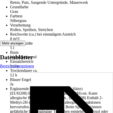
Beton, Putz, Saugende Untergründe, Mauerwerk
Grundfarbe
Grau
Farbton
Silbergrau
Verarbeitung
Rollen, Sprühen, Streichen
Reichweite (ca.) bei einmaligem Anstrich
8 m²/l
Gebindegröße
Mehr anzeigen
5 l
Basis
Datenblätter
Wasserbasierend
Einsatzbereich
Bereich überspringen
Innen
Trockendauer ca.
12 h
Blauer Engel
Ja
Ergänzende Gefahrenmerkmale (EUH-Sätze)
(EUH208) Enthält 1,2-Benzisothiazol-3(2H)-on. Kann
allergische Reaktionen hervorrufen., (EUH208) Enthält 2-
Methyl-2H-isothiazol-3-on. Kann allergische Reaktionen
hervorrufen., (EUH211) Achtung! Beim Sprühen können
gefährliche lungengängige Tröpfchen entstehen. Aerosol oder