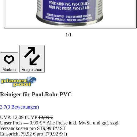
1
/
1
Vergleichen
Reiniger für Pool-Rohr PVC
3.7
(3 Bewertungen)
UVP: 12,09 €
UVP
12,09 €
Unser Preis — 9,99 € * Alle Preise inkl. MwSt. und ggf. zzgl.
Versandkosten pro ST
9,99 €
*
/
ST
Entspricht 79,92 € pro l
(
79,92 €
/
l
)