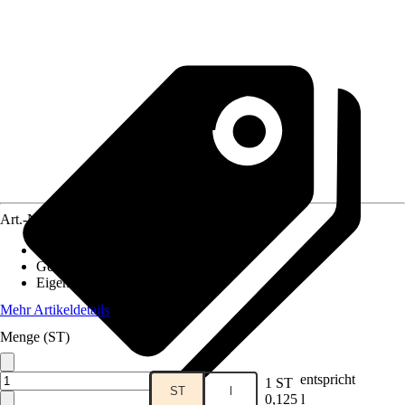
Art.-Nr.
4661328
Endfestigkeit nach ca.
:
0,5 h
Geeignet für Untergrund
:
PVC
Eigenschaften
:
UV-beständig
Mehr Artikeldetails
Menge (ST)
entspricht
1 ST
ST
l
0,125 l