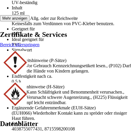
UV-beständig
Inhalt
125 ml
Hinweise Allg. oder zur Reichweite
Mehr anzeigen
Keinesfalls zum Verdünnen von PVC-Kleber benutzen.
Geeignet für
Zertifikate & Services
PVC
Ideal geeignet für
Bereich überspringen
PVC
Signalwort
Gefahr
Sicherheitshinweise (P-Sätze)
(P103) Vor Gebrauch Kennzeichnungsetikett lesen., (P102) Darf
nicht in die Hände von Kindern gelangen.
Endfestigkeit nach ca.
0,5 h
Gefahrenhinweise (H-Sätze)
(H336) Kann Schläfrigkeit und Benommenheit verursachen.,
(H319) Verursacht schwere Augenreizung., (H225) Flüssigkeit
und Dampf leicht entzündbar.
Ergänzende Gefahrenmerkmale (EUH-Sätze)
(EUH066) Wiederholter Kontakt kann zu spröder oder rissiger
Haut führen.
Datenblätter
EAN
4038755077431, 8715598200108