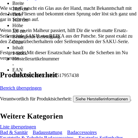
Breite
Wie schnell rutscht ein Glas aus der Hand, macht Bekanntschaft mit
10,8 cm
den harten Fliesen und bekommt einen Sprung oder löst sich ganz und
Tiefe
gar in Scherben auf.
10,8 cm
Höhe
Wenn Dir so ein Malheur passiert, hilft Dir die weiß-matte Ersatz-
3,6 cm
Seifenschale SAKU von REIKA aus der Patsche. Sie passt exakt zu
Beiliegende Befestigung
den Zahnputzbecherhaltern oder Seifenspendern der SAKU-Serie.
Ohne
Inhalt
Festgenagelt: Mit dieser Ersatzschale hast Du die Scherben im Nu
1 Stück
vergessen.
Herstellerartikelnummer
-
EAN
Produktsicherheit
2007009224565, 4306517957438
Bereich überspringen
Verantwortlich für Produktsicherheit:
.
Siehe Herstellerinformationen
Weitere Kategorien
Liste überspringen
Bad & Sanitär
Badausstattung
Badaccessoires
Ersatzteile & Zubehör Badaccessoires
Ersatzglas Seifenhalter