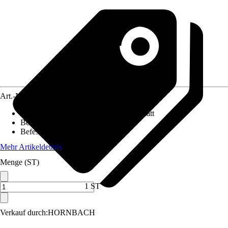
Art.-Nr.
10620688
Oberfläche/Oberflächenbehandlung
:
Matt
Beiliegende Befestigung
:
Ohne
Befestigungsmöglichkeit
:
Ohne
Mehr Artikeldetails
Menge (ST)
1 ST
Verkauf durch:
HORNBACH