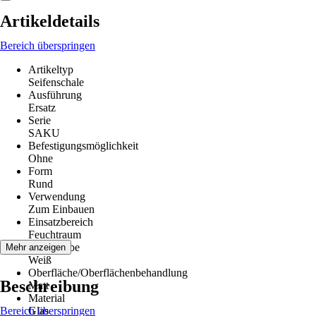
Artikeldetails
Bereich überspringen
Artikeltyp
Seifenschale
Ausführung
Ersatz
Serie
SAKU
Befestigungsmöglichkeit
Ohne
Form
Rund
Verwendung
Zum Einbauen
Einsatzbereich
Feuchtraum
Grundfarbe
Mehr anzeigen
Weiß
Oberfläche/Oberflächenbehandlung
Beschreibung
Matt
Material
Bereich überspringen
Glas