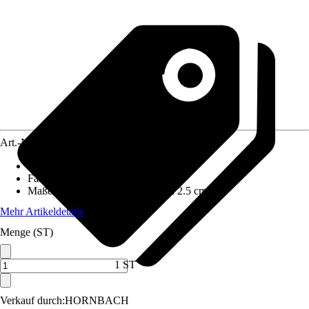
Art.-Nr.
5623608
Material
:
Spanplatte
Farbton
:
Weiß
Maße (BxHxT)
:
45 cm x 30 cm x 2.5 cm
Mehr Artikeldetails
Menge (ST)
1 ST
Verkauf durch:
HORNBACH