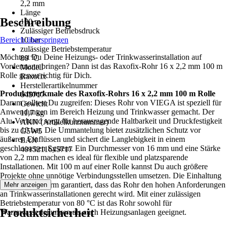
2,2 mm
Länge
Beschreibung
100 m
Zulässiger Betriebsdruck
Bereich überspringen
10 bar
zulässige Betriebstemperatur
Möchtest Du Deine Heizungs- oder Trinkwasserinstallation auf
80 °C
Vordermann bringen? Dann ist das Raxofix-Rohr 16 x 2,2 mm 100 m
Modell
Rolle genau richtig für Dich.
Raxofix
Herstellerartikelnummer
Produktmerkmale des Raxofix-Rohrs 16 x 2,2 mm 100 m Rolle
645717
Darum solltest Du zugreifen: Dieses Rohr von VIEGA ist speziell für
Gewicht
Anwendungen im Bereich Heizung und Trinkwasser gemacht. Der
11,7 kg
Alu-Verbund sorgt für herausragende Haltbarkeit und Druckfestigkeit
AKN (Artikelkurznummer)
bis zu 10 bar. Die Ummantelung bietet zusätzlichen Schutz vor
G5W5
äußeren Einflüssen und sichert die Langlebigkeit in einem
EAN
geschlossenen System. Ein Durchmesser von 16 mm und eine Stärke
4015211645717
von 2,2 mm machen es ideal für flexible und platzsparende
Installationen. Mit 100 m auf einer Rolle kannst Du auch größere
Projekte ohne unnötige Verbindungsstellen umsetzen. Die Einhaltung
der DVGW-Norm garantiert, dass das Rohr den hohen Anforderungen
Mehr anzeigen
an Trinkwasserinstallationen gerecht wird. Mit einer zulässigen
Betriebstemperatur von 80 °C ist das Rohr sowohl für
Produktsicherheit
Warmwasserleitungen als auch Heizungsanlagen geeignet.