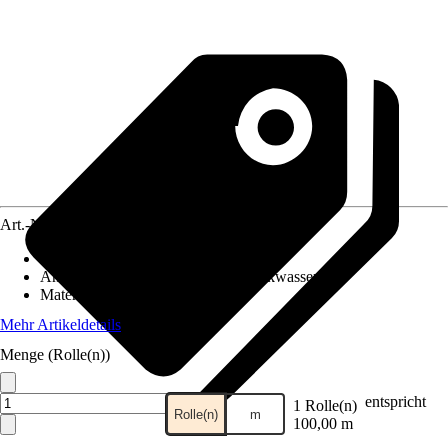
Art.-Nr.
4688617
Anwendung
:
Pressen
Anwendungsbereich
:
Heizung, Trinkwasser
Material
:
Alu-Verbund
Mehr Artikeldetails
Menge (Rolle(n))
entspricht
1 Rolle(n)
Rolle(n)
m
100,00 m