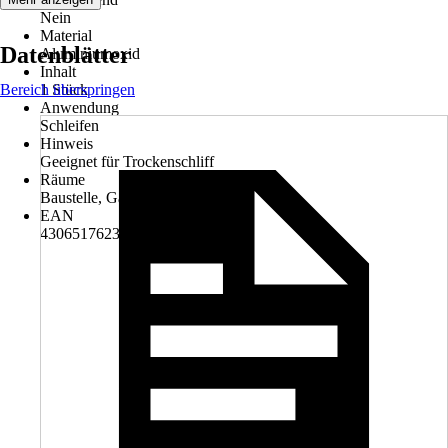
Nein
Material
Datenblätter
Aluminiumoxid
Inhalt
Bereich überspringen
1 Stück
Anwendung
Schleifen
Hinweis
Geeignet für Trockenschliff
Räume
Baustelle, Garage, Werkstatt
EAN
4306517623807