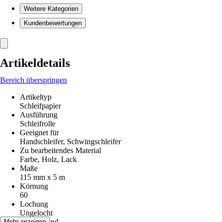
Weitere Kategorien
Kundenbewertungen
Artikeldetails
Bereich überspringen
Artikeltyp
Schleifpapier
Ausführung
Schleifrolle
Geeignet für
Handschleifer, Schwingschleifer
Zu bearbeitendes Material
Farbe, Holz, Lack
Maße
115 mm x 5 m
Körnung
60
Lochung
Ungelocht
Kletthaftend
Mehr anzeigen