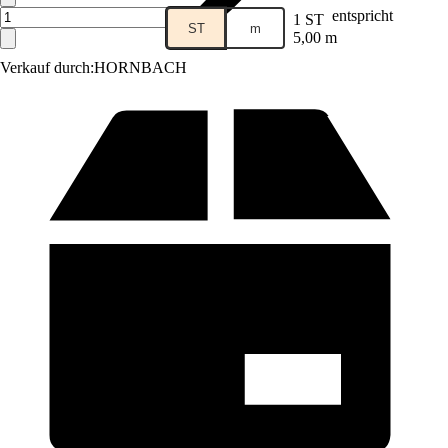
entspricht
1 ST
ST
m
5,00 m
Verkauf durch:
HORNBACH