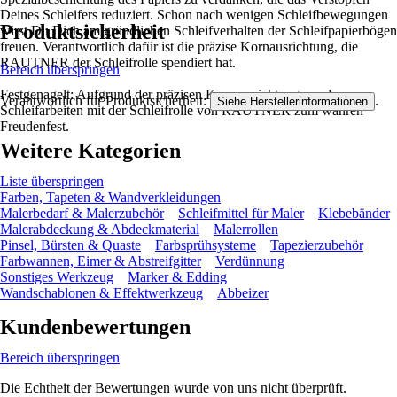
Deines Schleifers reduziert. Schon nach wenigen Schleifbewegungen
Produktsicherheit
wirst Du Dich am gründlichen Schleifverhalten der Schleifpapierbögen
freuen. Verantwortlich dafür ist die präzise Kornausrichtung, die
RAUTNER der Schleifrolle spendiert hat.
Bereich überspringen
Festgenagelt: Aufgrund der präzisen Kornausrichtung werden
Verantwortlich für Produktsicherheit:
.
Siehe Herstellerinformationen
Schleifarbeiten mit der Schleifrolle von RAUTNER zum wahren
Freudenfest.
Weitere Kategorien
Liste überspringen
Farben, Tapeten & Wandverkleidungen
Malerbedarf & Malerzubehör
Schleifmittel für Maler
Klebebänder
Malerabdeckung & Abdeckmaterial
Malerrollen
Pinsel, Bürsten & Quaste
Farbsprühsysteme
Tapezierzubehör
Farbwannen, Eimer & Abstreifgitter
Verdünnung
Sonstiges Werkzeug
Marker & Edding
Wandschablonen & Effektwerkzeug
Abbeizer
Kundenbewertungen
Bereich überspringen
Die Echtheit der Bewertungen wurde von uns nicht überprüft.