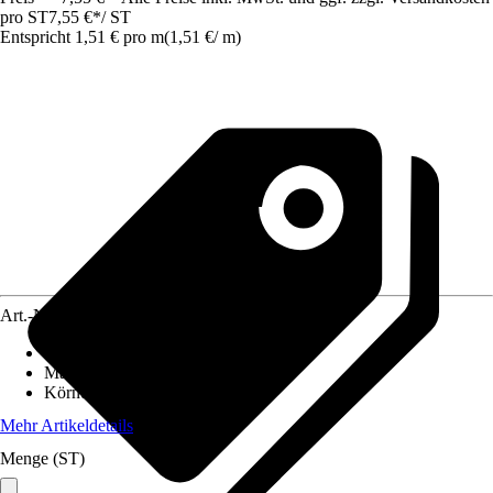
pro ST
7,55 €
*
/
ST
Entspricht 1,51 € pro m
(
1,51 €
/
m
)
Art.-Nr.
10485817
Ausführung
:
Schleifrolle
Maße
:
115 mm x 5 m
Körnung
:
60
Mehr Artikeldetails
Menge (ST)