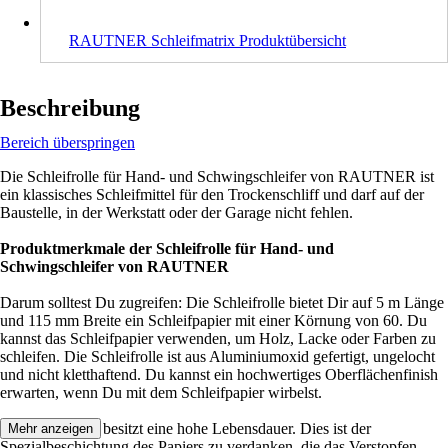
RAUTNER Schleifmatrix Produktübersicht
Beschreibung
Bereich überspringen
Die Schleifrolle für Hand- und Schwingschleifer von RAUTNER ist
ein klassisches Schleifmittel für den Trockenschliff und darf auf der
Baustelle, in der Werkstatt oder der Garage nicht fehlen.
Produktmerkmale der Schleifrolle für Hand- und
Schwingschleifer von RAUTNER
Darum solltest Du zugreifen: Die Schleifrolle bietet Dir auf 5 m Länge
und 115 mm Breite ein Schleifpapier mit einer Körnung von 60. Du
kannst das Schleifpapier verwenden, um Holz, Lacke oder Farben zu
schleifen. Die Schleifrolle ist aus Aluminiumoxid gefertigt, ungelocht
und nicht kletthaftend. Du kannst ein hochwertiges Oberflächenfinish
erwarten, wenn Du mit dem Schleifpapier wirbelst.
Die Schleifrolle besitzt eine hohe Lebensdauer. Dies ist der
Mehr anzeigen
Spezialbeschichtung des Papiers zu verdanken, die das Verstopfen