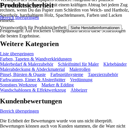
Produktsicherheit
Kornausrichtung kannst Du mit einem kräftigen Abtrag bei jedem Zug
rechnen, wenn Du das Papier zum Schleifen von Weich- und Hartholz,
Sperrholz, harzhaltigem Holz, Spachtelmassen, Farben und Lacken
Bereich überspringen
einsetzt.
Verantwortlich für Produktsicherheit:
.
Siehe Herstellerinformationen
Festgenagelt: Auf trockenen Untergründen liefern diese Schleifbögen
die besten Ergebnisse.
Weitere Kategorien
Liste überspringen
Farben, Tapeten & Wandverkleidungen
Malerbedarf & Malerzubehör
Schleifmittel für Maler
Klebebänder
Malerabdeckung & Abdeckmaterial
Malerrollen
Pinsel, Bürsten & Quaste
Farbsprühsysteme
Tapezierzubehör
Farbwannen, Eimer & Abstreifgitter
Verdünnung
Sonstiges Werkzeug
Marker & Edding
Wandschablonen & Effektwerkzeug
Abbeizer
Kundenbewertungen
Bereich überspringen
Die Echtheit der Bewertungen wurde von uns nicht überprüft.
Bewertungen können auch von Kunden stammen, die die Ware nicht