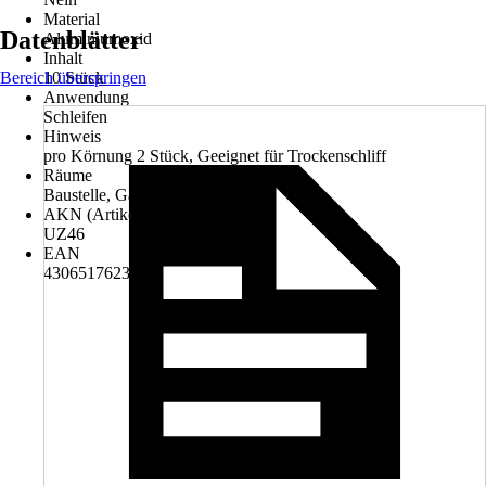
Material
Datenblätter
Aluminiumoxid
Inhalt
Bereich überspringen
10 Stück
Anwendung
Schleifen
Hinweis
pro Körnung 2 Stück, Geeignet für Trockenschliff
Räume
Baustelle, Garage, Werkstatt
AKN (Artikelkurznummer)
UZ46
EAN
4306517623760