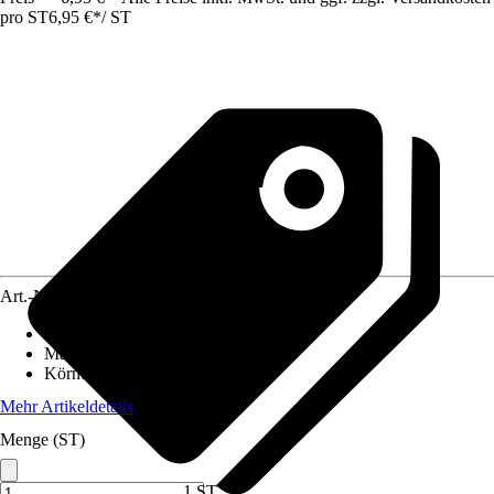
pro ST
6,95 €
*
/
ST
Art.-Nr.
10501475
Ausführung
:
Schleifbogen
Maße
:
115 x 280 mm
Körnung
:
60, 80, 120, 180, 240
Mehr Artikeldetails
Menge (ST)
1 ST