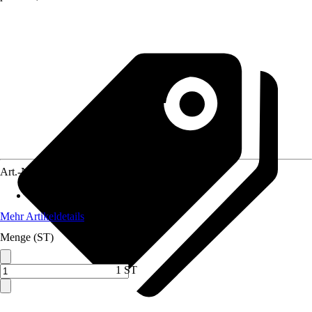
Art.-Nr.
10401580
Artikeltyp
:
Kartuschen-Zubehör
Mehr Artikeldetails
Menge (ST)
1 ST