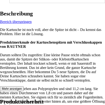
Beschreibung
Bereich überspringen
Die Kartusche ist noch voll, aber die Spitze ist dicht – Du kennst das
Problem. Hier ist die Lösung.
Produktmerkmale der Kartuschenspitzen mit Verschlusskappen
von RAUTNER
Darum solltest Du zugreifen: Eine kleine Pause reicht oftmals schon
aus, damit die Spitzen der Silikon- oder Klebstoffkartuschen
verstopfen. Der Inhalt trocknet schnell, wenn er mit Sauerstoff in
Berührung kommt. Das ist aber kein Grund, die ganze Kartusche
wegzuschmeißen. Hier bekommst Du 5 neue Spitzen, die Du auf
Deine Kartuschen schrauben kannst. Sie haben sogar eine
Verschlussklappe, damit sie selbst nicht so schnell verstopfen.
Die Spitzen bestehen aus Polypropylen und sind 11,2 cm lang. Sie
Mehr anzeigen
haben einen Durchmesser von 1,8 cm und passen daher auf die
meisten Kartuschen. Sie eignen sich für so ziemlich alle Fugenbreiten.
Produktsicherheit
Schneide die Spitze einfach weiter hinten ab, um eine größere Öffnung