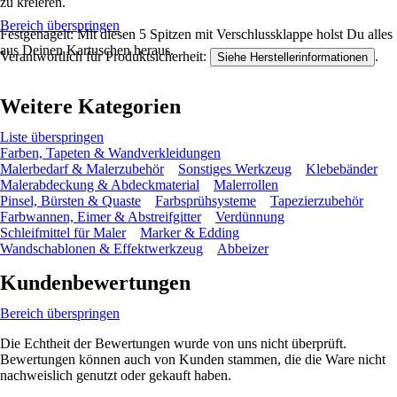
zu kreieren.
Bereich überspringen
Festgenagelt: Mit diesen 5 Spitzen mit Verschlussklappe holst Du alles
aus Deinen Kartuschen heraus.
Verantwortlich für Produktsicherheit:
.
Siehe Herstellerinformationen
Weitere Kategorien
Liste überspringen
Farben, Tapeten & Wandverkleidungen
Malerbedarf & Malerzubehör
Sonstiges Werkzeug
Klebebänder
Malerabdeckung & Abdeckmaterial
Malerrollen
Pinsel, Bürsten & Quaste
Farbsprühsysteme
Tapezierzubehör
Farbwannen, Eimer & Abstreifgitter
Verdünnung
Schleifmittel für Maler
Marker & Edding
Wandschablonen & Effektwerkzeug
Abbeizer
Kundenbewertungen
Bereich überspringen
Die Echtheit der Bewertungen wurde von uns nicht überprüft.
Bewertungen können auch von Kunden stammen, die die Ware nicht
nachweislich genutzt oder gekauft haben.