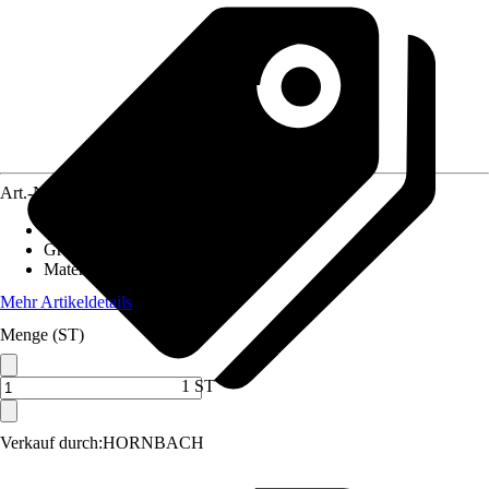
Art.-Nr.
12416362
Artikeltyp
:
Feuerschale
Grundfarbe
:
Schwarz, Bronze
Material
:
Metall
Mehr Artikeldetails
Menge (ST)
1 ST
Verkauf durch:
HORNBACH