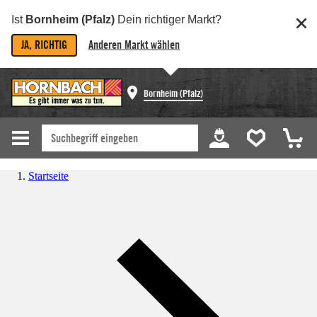
Ist
Bornheim (Pfalz)
Dein richtiger Markt?
JA, RICHTIG
Anderen Markt wählen
Bornheim (Pfalz)
Startseite