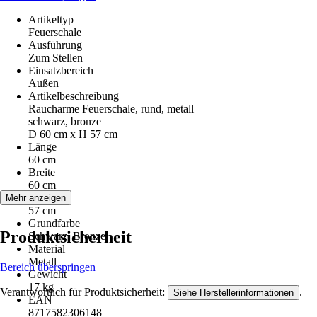
Artikeltyp
Feuerschale
Ausführung
Zum Stellen
Einsatzbereich
Außen
Artikelbeschreibung
Raucharme Feuerschale, rund, metall
schwarz, bronze
D 60 cm x H 57 cm
Länge
60 cm
Breite
60 cm
Höhe
Mehr anzeigen
57 cm
Grundfarbe
Produktsicherheit
Schwarz, Bronze
Material
Metall
Bereich überspringen
Gewicht
17 kg
Verantwortlich für Produktsicherheit:
.
Siehe Herstellerinformationen
EAN
8717582306148