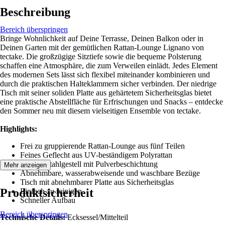
Beschreibung
Bereich überspringen
Bringe Wohnlichkeit auf Deine Terrasse, Deinen Balkon oder in
Deinen Garten mit der gemütlichen Rattan-Lounge Lignano von
tectake. Die großzügige Sitztiefe sowie die bequeme Polsterung
schaffen eine Atmosphäre, die zum Verweilen einlädt. Jedes Element
des modernen Sets lässt sich flexibel miteinander kombinieren und
durch die praktischen Halteklammern sicher verbinden. Der niedrige
Tisch mit seiner soliden Platte aus gehärtetem Sicherheitsglas bietet
eine praktische Abstellfläche für Erfrischungen und Snacks – entdecke
den Sommer neu mit diesem vielseitigen Ensemble von tectake.
Highlights:
Frei zu gruppierende Rattan-Lounge aus fünf Teilen
Feines Geflecht aus UV-beständigem Polyrattan
Solides Stahlgestell mit Pulverbeschichtung
Mehr anzeigen
Abnehmbare, wasserabweisende und waschbare Bezüge
Tisch mit abnehmbarer Platte aus Sicherheitsglas
Produktsicherheit
Einfach zu reinigen
Schneller Aufbau
Bereich überspringen
Technische Details:
Ecksessel/Mittelteil