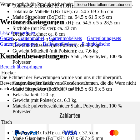
Verantwortlich für Produktsicherheit:
.
Siehe Herstellerinformationen
Totalmaße Ecksessel (BxTxH): ca. 62,5 x 69 x 65 cm
Totalmaße Mittelteil (BxTxH): ca. 54 x 69 x 65 cm
Maße Sitzpolster (BxTxH): ca. 54,5 x 61,5 x 5 cm
Weitere Kategorien
Maße Rückenpolster (BxTxH): ca. 54,5 x 5 x 28,5 cm
Sitzhöhe (mit Polster): ca. 42 cm
Liste überspringen
Breite der Lehne: ca. 8 cm
Garten
Gartenmöbel
Gartenmöbelsets
Gartenloungesets
Belastbarkeit: 120 kg
Garten Essgruppen
Balkonmöbelsets
Picknicktische
Gewicht Ecksessel (mit Polstern): ca. 9,6 kg
Gewicht Mittelteil (mit Polstern): ca. 7,6 kg
Kundenbewertungen
Material: pulverbeschichteter Stahl, Polyethylen, 100 %
Polyester
Bereich überspringen
Hocker
Die Echtheit der Bewertungen wurde von uns nicht überprüft.
Bewertungen können auch von Kunden stammen, die die Ware nicht
Totalmaße (BxTxH): ca. 61 x 61 x 42 cm
nachweislich genutzt oder gekauft haben.
Maße Sitzpolster (BxTxH): ca. 61,5 x 61,5 x 5 cm
Belastbarkeit: 120 kg
Gewicht (mit Polster): ca. 6,3 kg
Material: pulverbeschichteter Stahl, Polyethylen, 100 %
Polyester
Zahlarten
Tisch
Totalmaße (BxTxH): ca. 61 x 61 x 37,5 cm
Maße Glasplatte (BxTxH): 607 x 607 x 5 mm