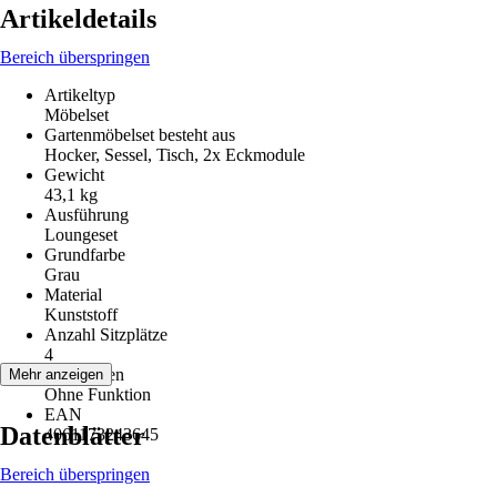
Artikeldetails
Bereich überspringen
Artikeltyp
Möbelset
Gartenmöbelset besteht aus
Hocker, Sessel, Tisch, 2x Eckmodule
Gewicht
43,1 kg
Ausführung
Loungeset
Grundfarbe
Grau
Material
Kunststoff
Anzahl Sitzplätze
4
Funktionen
Mehr anzeigen
Ohne Funktion
EAN
Datenblätter
4061173243645
Bereich überspringen