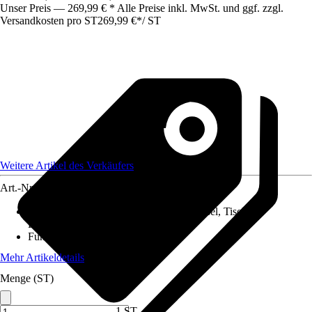
Unser Preis — 269,99 € * Alle Preise inkl. MwSt. und ggf. zzgl.
Versandkosten pro ST
269,99 €
*
/
ST
Weitere Artikel des Verkäufers
Art.-Nr.
12198875
Gartenmöbelset besteht aus
:
Hocker, Sessel, Tisch, 2x
Eckmodule
Funktionen
:
Ohne Funktion
Mehr Artikeldetails
Menge (ST)
1 ST