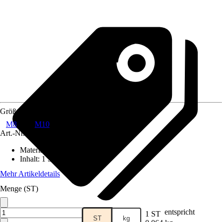
Größe
M8
M10
Art.-Nr.
8682444
Material
:
Stahl
Inhalt
:
1 Stück
Mehr Artikeldetails
Menge (ST)
entspricht
1 ST
ST
kg