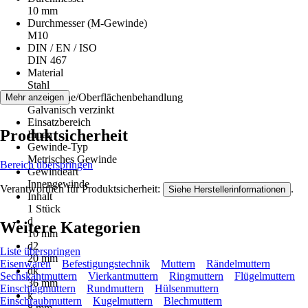
10 mm
Durchmesser (M-Gewinde)
M10
DIN / EN / ISO
DIN 467
Material
Stahl
Oberfläche/Oberflächenbehandlung
Mehr anzeigen
Galvanisch verzinkt
Einsatzbereich
Produktsicherheit
Innen
Gewinde-Typ
Metrisches Gewinde
Bereich überspringen
Gewindeart
Innengewinde
Verantwortlich für Produktsicherheit:
.
Siehe Herstellerinformationen
Inhalt
1 Stück
d
Weitere Kategorien
10 mm
d2
Liste überspringen
20 mm
Eisenwaren
Befestigungstechnik
Muttern
Rändelmuttern
dk
Sechskantmuttern
Vierkantmuttern
Ringmuttern
Flügelmuttern
36 mm
Einschlagmuttern
Rundmuttern
Hülsenmuttern
k
Einschraubmuttern
Kugelmuttern
Blechmuttern
8 mm