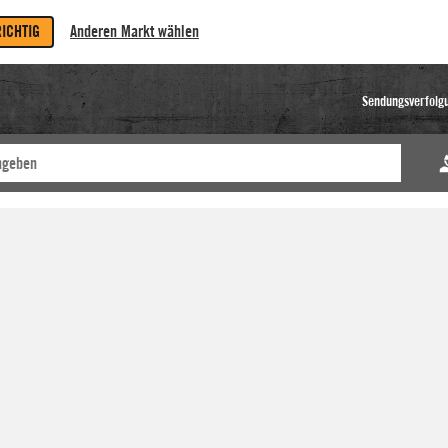
RICHTIG
Anderen Markt wählen
Sendungsverfolg