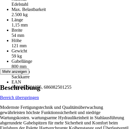
Edelstahl
Max. Belastbarkeit
2.500 kg
Länge
1,15 mm
Breite
54 mm
Höhe
121 mm
Gewicht
59 kg
Gabellänge
800 mm
Artikeltyp
Mehr anzeigen
Sackkarre
EAN
Beschreibung
0686082501255, 686082501255
Bereich überspringen
Modernste Fertigungstechnik und Qualitätsüberwachung
gewährleisten höchste Funktionssicherheit und niedrige
Wartungskosten. wartungsarme Hydraulikeinheit in Stahlausführung
abgerundete Gabelspitzen für mehr Sicherheit und Komfort beim
Einfahren der Palette Hartverchromte Kolbenstange und Überlastventil