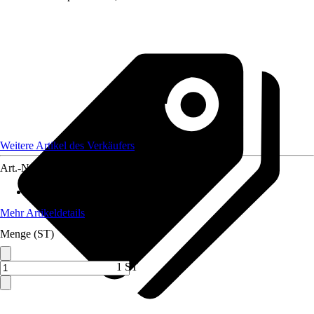
Weitere Artikel des Verkäufers
Art.-Nr.
12733912
Max. Belastbarkeit
:
2.500 kg
Mehr Artikeldetails
Menge (ST)
1 ST