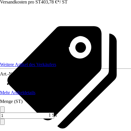
Versandkosten pro ST
403,78 €
*
/
ST
Weitere Artikel des Verkäufers
Art.-Nr.
12734092
Max. Belastbarkeit
:
2.500 kg
Mehr Artikeldetails
Menge (ST)
1 ST