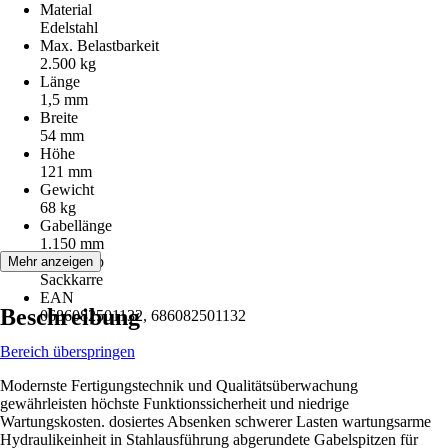
Material
Edelstahl
Max. Belastbarkeit
2.500 kg
Länge
1,5 mm
Breite
54 mm
Höhe
121 mm
Gewicht
68 kg
Gabellänge
1.150 mm
Artikeltyp
Mehr anzeigen
Sackkarre
EAN
Beschreibung
0686082501132, 686082501132
Bereich überspringen
Modernste Fertigungstechnik und Qualitätsüberwachung
gewährleisten höchste Funktionssicherheit und niedrige
Wartungskosten. dosiertes Absenken schwerer Lasten wartungsarme
Hydraulikeinheit in Stahlausführung abgerundete Gabelspitzen für