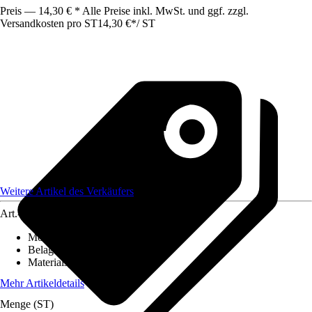
Preis — 14,30 € * Alle Preise inkl. MwSt. und ggf. zzgl.
Versandkosten pro ST
14,30 €
*
/
ST
Weitere Artikel des Verkäufers
Art.-Nr.
12615203
Montageart
:
Kleben
Belagstärke
:
0 mm - 2 mm
Materialspezifizierung
:
PVC
Mehr Artikeldetails
Menge (ST)