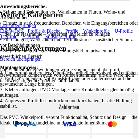
Anwendungsbereiche:
• Schutz und Dekoration von Wandkanten in Fluren, Wohn- und
Weitere Kategorien
Arbeitsräumen
• Einsatz in stark frequentierten Bereichen wie Eingangsbereichen oder
Liste überspringen
Büroräumen
Eisenwaren
Profile & Bleche
Profile
Winkelprofile
U-Profile
• Ideal für Nassräume – wasserfest und leicht zu reinigen
T-Profile
H-Profile
Sonstige Profile
• Für Garagen, Werkstätten und Technikräume – zusätzlicher Schutz
vor Beschädigungen
Kundenbewertungen
• Sorgt für ein gepflegtes Erscheinungsbild im privaten und
gewerblichen Bereich
Bereich überspringen
Montagehinweise:
Die Echtheit der Bewertungen wurde von uns nicht überprüft.
1. Untergrund vorbereiten: Oberfläche gründlich reinigen und entfetten
Bewertungen können auch von Kunden stammen, die die Ware nicht
2. Profil zuschneiden: Mit Kunststoffsäge oder Cuttermesser auf die
nachweislich genutzt oder gekauft haben.
gewünschte Länge bringen.
3. Kleber auftragen: PVC-Montage- oder Kontaktkleber gleichmäßig
auftragen.
4. Anpressen: Profil fest andrücken und kurz halten, bis die Haftung
Zahlarten
stabil ist.
Das PVC-Winkelprofil vereint Funktionalität, Schutz und Design – die
ideale Lösung für langlebige und gepflegte Innenräume.