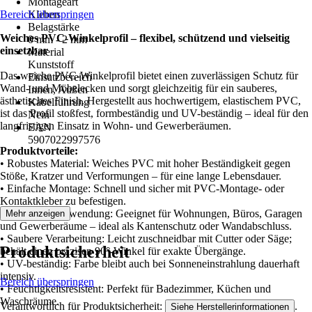
Montageart
Bereich überspringen
Kleben
Belagstärke
Weiches PVC-Winkelprofil – flexibel, schützend und vielseitig
0 mm - 2 mm
einsetzbar
Material
Kunststoff
Das weiche PVC-Winkelprofil bietet einen zuverlässigen Schutz für
Einsatzbereich
Wand- und Möbelecken und sorgt gleichzeitig für ein sauberes,
Innen, Außen
ästhetisches Finish. Hergestellt aus hochwertigem, elastischem PVC,
Kabelführung
ist das Profil stoßfest, formbeständig und UV-beständig – ideal für den
Nein
langfristigen Einsatz in Wohn- und Gewerberäumen.
EAN
5907022997576
Produktvorteile:
• Robustes Material: Weiches PVC mit hoher Beständigkeit gegen
Stöße, Kratzer und Verformungen – für eine lange Lebensdauer.
• Einfache Montage: Schnell und sicher mit PVC-Montage- oder
Kontaktkleber zu befestigen.
• Vielseitige Anwendung: Geeignet für Wohnungen, Büros, Garagen
Mehr anzeigen
und Gewerberäume – ideal als Kantenschutz oder Wandabschluss.
• Saubere Verarbeitung: Leicht zuschneidbar mit Cutter oder Säge;
Produktsicherheit
behält einen präzisen 90°-Winkel für exakte Übergänge.
• UV-beständig: Farbe bleibt auch bei Sonneneinstrahlung dauerhaft
intensiv.
Bereich überspringen
• Feuchtigkeitsresistent: Perfekt für Badezimmer, Küchen und
Waschräume.
Verantwortlich für Produktsicherheit:
.
Siehe Herstellerinformationen