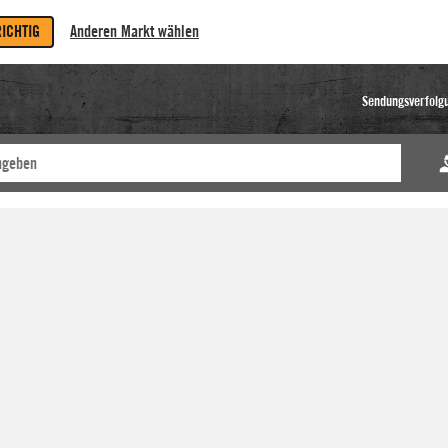
RICHTIG
Anderen Markt wählen
Sendungsverfolg