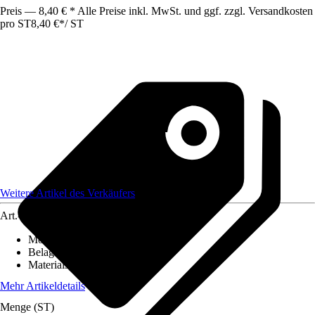
Preis — 8,40 € * Alle Preise inkl. MwSt. und ggf. zzgl. Versandkosten
pro ST
8,40 €
*
/
ST
Weitere Artikel des Verkäufers
Art.-Nr.
12615067
Montageart
:
Kleben
Belagstärke
:
0 mm - 2 mm
Materialspezifizierung
:
PVC
Mehr Artikeldetails
Menge (ST)