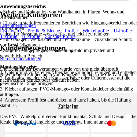
Anwendungsbereiche:
• Schutz und Dekoration von Wandkanten in Fluren, Wohn- und
Weitere Kategorien
Arbeitsräumen
• Einsatz in stark frequentierten Bereichen wie Eingangsbereichen oder
Liste überspringen
Büroräumen
Eisenwaren
Profile & Bleche
Profile
Winkelprofile
U-Profile
• Ideal für Nassräume – wasserfest und leicht zu reinigen
T-Profile
H-Profile
Sonstige Profile
• Für Garagen, Werkstätten und Technikräume – zusätzlicher Schutz
vor Beschädigungen
Kundenbewertungen
• Sorgt für ein gepflegtes Erscheinungsbild im privaten und
gewerblichen Bereich
Bereich überspringen
Montagehinweise:
Die Echtheit der Bewertungen wurde von uns nicht überprüft.
1. Untergrund vorbereiten: Oberfläche gründlich reinigen und entfetten
Bewertungen können auch von Kunden stammen, die die Ware nicht
2. Profil zuschneiden: Mit Kunststoffsäge oder Cuttermesser auf die
nachweislich genutzt oder gekauft haben.
gewünschte Länge bringen.
3. Kleber auftragen: PVC-Montage- oder Kontaktkleber gleichmäßig
auftragen.
4. Anpressen: Profil fest andrücken und kurz halten, bis die Haftung
Zahlarten
stabil ist.
Das PVC-Winkelprofil vereint Funktionalität, Schutz und Design – die
ideale Lösung für langlebige und gepflegte Innenräume.