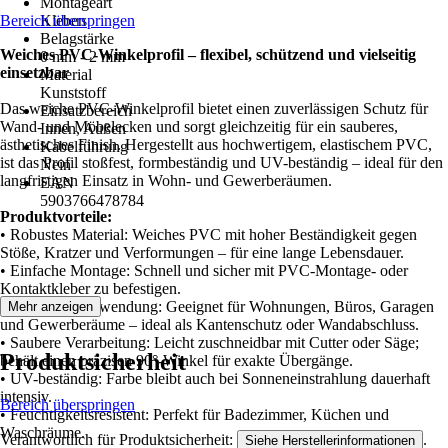
Montageart
Bereich überspringen
Kleben
Belagstärke
Weiches PVC-Winkelprofil – flexibel, schützend und vielseitig
0 mm - 2 mm
einsetzbar
Material
Kunststoff
Das weiche PVC-Winkelprofil bietet einen zuverlässigen Schutz für
Einsatzbereich
Wand- und Möbelecken und sorgt gleichzeitig für ein sauberes,
Innen, Außen
ästhetisches Finish. Hergestellt aus hochwertigem, elastischem PVC,
Kabelführung
ist das Profil stoßfest, formbeständig und UV-beständig – ideal für den
Nein
langfristigen Einsatz in Wohn- und Gewerberäumen.
EAN
5903766478784
Produktvorteile:
• Robustes Material: Weiches PVC mit hoher Beständigkeit gegen
Stöße, Kratzer und Verformungen – für eine lange Lebensdauer.
• Einfache Montage: Schnell und sicher mit PVC-Montage- oder
Kontaktkleber zu befestigen.
• Vielseitige Anwendung: Geeignet für Wohnungen, Büros, Garagen
Mehr anzeigen
und Gewerberäume – ideal als Kantenschutz oder Wandabschluss.
• Saubere Verarbeitung: Leicht zuschneidbar mit Cutter oder Säge;
Produktsicherheit
behält einen präzisen 90°-Winkel für exakte Übergänge.
• UV-beständig: Farbe bleibt auch bei Sonneneinstrahlung dauerhaft
intensiv.
Bereich überspringen
• Feuchtigkeitsresistent: Perfekt für Badezimmer, Küchen und
Waschräume.
Verantwortlich für Produktsicherheit:
.
Siehe Herstellerinformationen