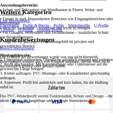
Anwendungsbereiche:
• Schutz und Dekoration von Wandkanten in Fluren, Wohn- und
Weitere Kategorien
Arbeitsräumen
• Einsatz in stark frequentierten Bereichen wie Eingangsbereichen oder
Liste überspringen
Büroräumen
Eisenwaren
Profile & Bleche
Profile
Winkelprofile
U-Profile
• Ideal für Nassräume – wasserfest und leicht zu reinigen
T-Profile
H-Profile
Sonstige Profile
• Für Garagen, Werkstätten und Technikräume – zusätzlicher Schutz
vor Beschädigungen
Kundenbewertungen
• Sorgt für ein gepflegtes Erscheinungsbild im privaten und
gewerblichen Bereich
Bereich überspringen
Montagehinweise:
Die Echtheit der Bewertungen wurde von uns nicht überprüft.
1. Untergrund vorbereiten: Oberfläche gründlich reinigen und entfetten
Bewertungen können auch von Kunden stammen, die die Ware nicht
2. Profil zuschneiden: Mit Kunststoffsäge oder Cuttermesser auf die
nachweislich genutzt oder gekauft haben.
gewünschte Länge bringen.
3. Kleber auftragen: PVC-Montage- oder Kontaktkleber gleichmäßig
auftragen.
4. Anpressen: Profil fest andrücken und kurz halten, bis die Haftung
Zahlarten
stabil ist.
Das PVC-Winkelprofil vereint Funktionalität, Schutz und Design – die
ideale Lösung für langlebige und gepflegte Innenräume.