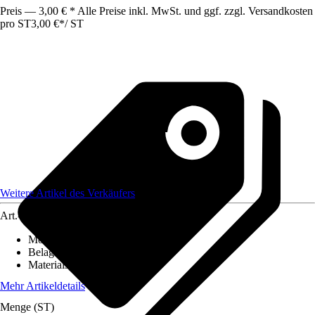
Preis — 3,00 € * Alle Preise inkl. MwSt. und ggf. zzgl. Versandkosten
pro ST
3,00 €
*
/
ST
Weitere Artikel des Verkäufers
Art.-Nr.
12615990
Montageart
:
Kleben
Belagstärke
:
0 mm - 2 mm
Materialspezifizierung
:
PVC
Mehr Artikeldetails
Menge (ST)