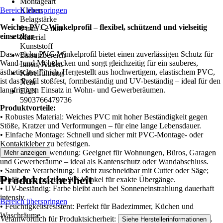
Montageart
Bereich überspringen
Kleben
Belagstärke
Weiches PVC-Winkelprofil – flexibel, schützend und vielseitig
0 mm - 2 mm
einsetzbar
Material
Kunststoff
Das weiche PVC-Winkelprofil bietet einen zuverlässigen Schutz für
Einsatzbereich
Wand- und Möbelecken und sorgt gleichzeitig für ein sauberes,
Innen, Außen
ästhetisches Finish. Hergestellt aus hochwertigem, elastischem PVC,
Kabelführung
ist das Profil stoßfest, formbeständig und UV-beständig – ideal für den
Nein
langfristigen Einsatz in Wohn- und Gewerberäumen.
EAN
5903766479736
Produktvorteile:
• Robustes Material: Weiches PVC mit hoher Beständigkeit gegen
Stöße, Kratzer und Verformungen – für eine lange Lebensdauer.
• Einfache Montage: Schnell und sicher mit PVC-Montage- oder
Kontaktkleber zu befestigen.
• Vielseitige Anwendung: Geeignet für Wohnungen, Büros, Garagen
Mehr anzeigen
und Gewerberäume – ideal als Kantenschutz oder Wandabschluss.
• Saubere Verarbeitung: Leicht zuschneidbar mit Cutter oder Säge;
Produktsicherheit
behält einen präzisen 90°-Winkel für exakte Übergänge.
• UV-beständig: Farbe bleibt auch bei Sonneneinstrahlung dauerhaft
intensiv.
Bereich überspringen
• Feuchtigkeitsresistent: Perfekt für Badezimmer, Küchen und
Waschräume.
Verantwortlich für Produktsicherheit:
.
Siehe Herstellerinformationen