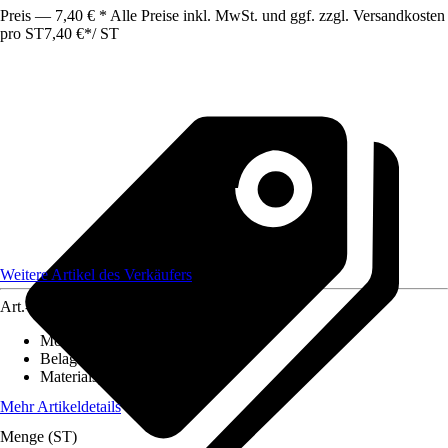
Preis — 7,40 € * Alle Preise inkl. MwSt. und ggf. zzgl. Versandkosten
pro ST
7,40 €
*
/
ST
Weitere Artikel des Verkäufers
Art.-Nr.
12615238
Montageart
:
Kleben
Belagstärke
:
0 mm - 2 mm
Materialspezifizierung
:
PVC
Mehr Artikeldetails
Menge (ST)