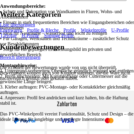
Anwendungsbereiche:
• Schutz und Dekoration von Wandkanten in Fluren, Wohn- und
Weitere Kategorien
Arbeitsräumen
• Einsatz in stark frequentierten Bereichen wie Eingangsbereichen oder
Liste überspringen
Büroräumen
Eisenwaren
Profile & Bleche
Profile
Winkelprofile
U-Profile
• Ideal für Nassräume – wasserfest und leicht zu reinigen
T-Profile
H-Profile
Sonstige Profile
• Für Garagen, Werkstätten und Technikräume – zusätzlicher Schutz
vor Beschädigungen
Kundenbewertungen
• Sorgt für ein gepflegtes Erscheinungsbild im privaten und
gewerblichen Bereich
Bereich überspringen
Montagehinweise:
Die Echtheit der Bewertungen wurde von uns nicht überprüft.
1. Untergrund vorbereiten: Oberfläche gründlich reinigen und entfetten
Bewertungen können auch von Kunden stammen, die die Ware nicht
2. Profil zuschneiden: Mit Kunststoffsäge oder Cuttermesser auf die
nachweislich genutzt oder gekauft haben.
gewünschte Länge bringen.
3. Kleber auftragen: PVC-Montage- oder Kontaktkleber gleichmäßig
auftragen.
4. Anpressen: Profil fest andrücken und kurz halten, bis die Haftung
Zahlarten
stabil ist.
Das PVC-Winkelprofil vereint Funktionalität, Schutz und Design – die
ideale Lösung für langlebige und gepflegte Innenräume.