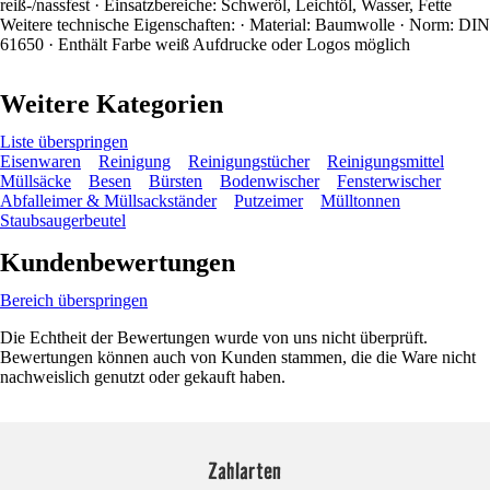
reiß-/nassfest · Einsatzbereiche: Schweröl, Leichtöl, Wasser, Fette
Weitere technische Eigenschaften: · Material: Baumwolle · Norm: DIN
61650 · Enthält Farbe weiß Aufdrucke oder Logos möglich
Weitere Kategorien
Liste überspringen
Eisenwaren
Reinigung
Reinigungstücher
Reinigungsmittel
Müllsäcke
Besen
Bürsten
Bodenwischer
Fensterwischer
Abfalleimer & Müllsackständer
Putzeimer
Mülltonnen
Staubsaugerbeutel
Kundenbewertungen
Bereich überspringen
Die Echtheit der Bewertungen wurde von uns nicht überprüft.
Bewertungen können auch von Kunden stammen, die die Ware nicht
nachweislich genutzt oder gekauft haben.
Zahlarten