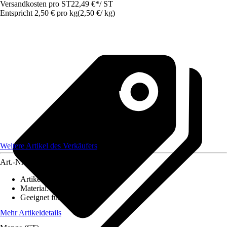
Versandkosten pro ST
22,49 €
*
/
ST
Entspricht 2,50 € pro kg
(
2,50 €
/
kg
)
Weitere Artikel des Verkäufers
Art.-Nr.
12650357
Artikeltyp
:
Tuch
Material
:
Baumwolle
Geeignet für
:
Metall
Mehr Artikeldetails