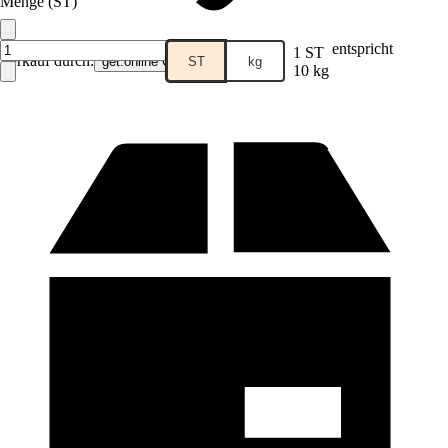
Menge (ST)
entspricht
1 ST
Verkauf durch:
ST
kg
get.online GmbH
10 kg