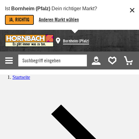
Ist
Bornheim (Pfalz)
Dein richtiger Markt?
JA, RICHTIG
Anderen Markt wählen
Bornheim (Pfalz)
Startseite