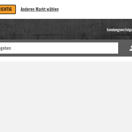
RICHTIG
Anderen Markt wählen
Sendungsverfolg