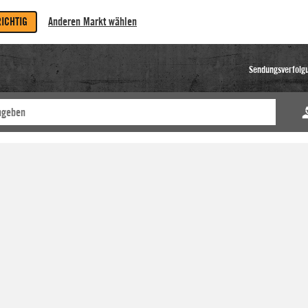
RICHTIG
Anderen Markt wählen
Sendungsverfolg