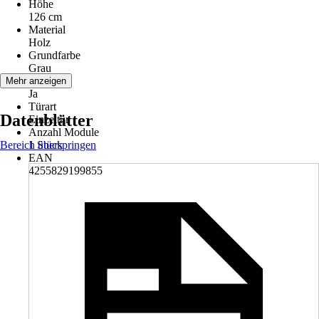
Höhe
126 cm
Material
Holz
Grundfarbe
Grau
Tür
Mehr anzeigen
Ja
Türart
Datenblätter
Einzeltür
Anzahl Module
Bereich überspringen
1 Stück
EAN
4255829199855