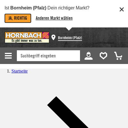
Ist
Bornheim (Pfalz)
Dein richtiger Markt?
JA, RICHTIG
Anderen Markt wählen
Bornheim (Pfalz)
Startseite