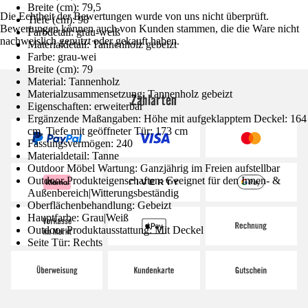
Breite (cm): 79,5
Die Echtheit der Bewertungen wurde von uns nicht überprüft.
Tiefe (cm): 98
Bewertungen können auch von Kunden stammen, die die Ware nicht
Farbdetail: grau-weiß
nachweislich genutzt oder gekauft haben.
Materialdetail: Tannenholz gebeizt
Farbe: grau-wei
Breite (cm): 79
Material: Tannenholz
Materialzusammensetzung: Tannenholz gebeizt
Zahlarten
Eigenschaften: erweiterbar
Ergänzende Maßangaben: Höhe mit aufgeklapptem Deckel: 164
cm, Tiefe mit geöffneter Tür: 173 cm
Fassungsvermögen: 240
Materialdetail: Tanne
Outdoor Möbel Wartung: Ganzjährig im Freien aufstellbar
Outdoor Produkteigenschaften: Geeignet für den Innen- &
Außenbereich|Witterungsbeständig
Oberflächenbehandlung: Gebeizt
Hauptfarbe: Grau|Weiß
Outdoor Produktausstattung: Mit Deckel
Seite Tür: Rechts