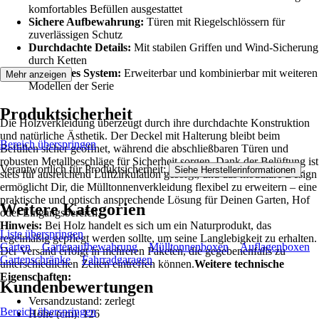
komfortables Befüllen ausgestattet
Sichere Aufbewahrung:
Türen mit Riegelschlössern für
zuverlässigen Schutz
Durchdachte Details:
Mit stabilen Griffen und Wind-Sicherung
durch Ketten
Modulares System:
Erweiterbar und kombinierbar mit weiteren
Mehr anzeigen
Modellen der Serie
Produktsicherheit
Die Holzverkleidung überzeugt durch ihre durchdachte Konstruktion
und natürliche Ästhetik. Der Deckel mit Halterung bleibt beim
Bereich überspringen
Befüllen sicher geöffnet, während die abschließbaren Türen und
robusten Metallbeschläge für Sicherheit sorgen. Dank der Belüftung ist
Verantwortlich für Produktsicherheit:
.
Siehe Herstellerinformationen
stets für ausreichend Luftzirkulation gesorgt, und das modulare Design
ermöglicht Dir, die Mülltonnenverkleidung flexibel zu erweitern – eine
praktische und optisch ansprechende Lösung für Deinen Garten, Hof
Weitere Kategorien
oder Eingangsbereich.
Hinweis:
Bei Holz handelt es sich um ein Naturprodukt, das
Liste überspringen
regelmäßig gepflegt werden sollte, um seine Langlebigkeit zu erhalten.
Garten
Gartenaufbewahrung
Mülltonnenboxen
Auflagenboxen
Der Versand erfolgt in mehreren Paketen, die gegebenenfalls zu
Gartenschränke
Fahrradgaragen
unterschiedlichen Zeiten eintreffen können.
Weitere technische
Eigenschaften:
Kundenbewertungen
Versandzustand: zerlegt
Bereich überspringen
Höhe (cm): 126