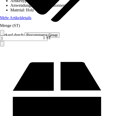
Artikeltyp
:
Mülltonnenbox
Anwendungsbereich
:
Mülltonnenbox
Material
:
Holz
Mehr Artikeldetails
Menge (ST)
Verkauf durch:
Procommerce Group
1 ST