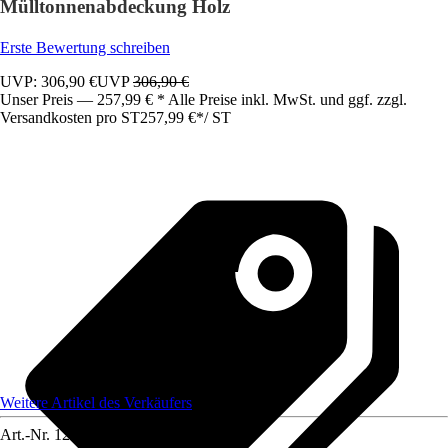
Mülltonnenabdeckung Holz
Erste Bewertung schreiben
UVP: 306,90 €
UVP
306,90 €
Unser Preis — 257,99 € * Alle Preise inkl. MwSt. und ggf. zzgl.
Versandkosten pro ST
257,99 €
*
/
ST
Weitere Artikel des Verkäufers
Art.-Nr.
12647006