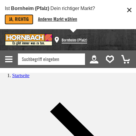
Ist
Bornheim (Pfalz)
Dein richtiger Markt?
JA, RICHTIG
Anderen Markt wählen
Bornheim (Pfalz)
Startseite