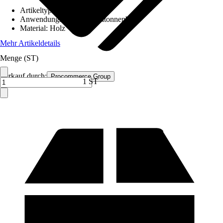
Artikeltyp
:
Mülltonnenbox
Anwendungsbereich
:
Mülltonnenbox
Material
:
Holz
Mehr Artikeldetails
Menge (ST)
Verkauf durch:
Procommerce Group
1 ST