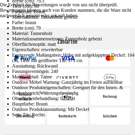
Breite (cm): 79,5
Die Echtheit der Bewertungen wurde von uns nicht überprüft.
Tiefe (cm): 98
Bewertungen können auch von Kunden stammen, die die Ware nicht
Farbdetail: Braun
nachweislich genutzt oder gekauft haben.
Materialdetail: Tannenholz gebeizt
Farbe: braun
Breite (cm): 79
Material: Tannenholz
Materialzusammensetzung: Tannenholz gebeizt
Zahlarten
Oberflächenoptik: matt
Eigenschaften: erweiterbar
Ergänzende Maßangaben: Höhe mit aufgeklapptem Deckel: 164
cm, Tiefe mit geöffneter Tür: 173 cm
Ausstattung: Rückwand
Fassungsvermögen: 240
Materialdetail: Tanne
Outdoor Möbel Wartung: Ganzjährig im Freien aufstellbar
Outdoor Produkteigenschaften: Geeignet für den Innen- &
Außenbereich|Witterungsbeständig
Oberflächenbehandlung: Gebeizt
Hauptfarbe: Braun
Outdoor Produktausstattung: Mit Deckel
Seite Tür: Rechts