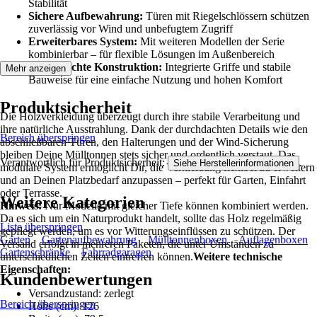
Stabilität
Sichere Aufbewahrung:
Türen mit Riegelschlössern schützen
zuverlässig vor Wind und unbefugtem Zugriff
Erweiterbares System:
Mit weiteren Modellen der Serie
kombinierbar – für flexible Lösungen im Außenbereich
Durchdachte Konstruktion:
Integrierte Griffe und stabile
Mehr anzeigen
Bauweise für eine einfache Nutzung und hohen Komfort
Produktsicherheit
Die Holzverkleidung überzeugt durch ihre stabile Verarbeitung und
ihre natürliche Ausstrahlung. Dank der durchdachten Details wie den
Bereich überspringen
abschließbaren Türen, den Halterungen und der Wind-Sicherung
bleiben Deine Mülltonnen stets sicher und ordentlich verstaut. Das
Verantwortlich für Produktsicherheit:
.
Siehe Herstellerinformationen
modulare System ermöglicht Dir, die Verkleidung flexibel zu erweitern
und an Deinen Platzbedarf anzupassen – perfekt für Garten, Einfahrt
oder Terrasse.
Weitere Kategorien
Hinweis:
Nur Modelle mit gleicher Tiefe können kombiniert werden.
Da es sich um ein Naturprodukt handelt, sollte das Holz regelmäßig
Liste überspringen
gepflegt werden, um es vor Witterungseinflüssen zu schützen. Der
Garten
Gartenaufbewahrung
Mülltonnenboxen
Auflagenboxen
Versand erfolgt in mehreren Paketen, die unter Umständen zu
Gartenschränke
Fahrradgaragen
unterschiedlichen Zeiten eintreffen können.
Weitere technische
Eigenschaften:
Kundenbewertungen
Versandzustand: zerlegt
Bereich überspringen
Höhe (cm): 126