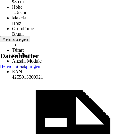
98 cm
Höhe
126 cm
Material
Holz
Grundfarbe
Braun
Tür
Mehr anzeigen
Ja
Türart
Datenblätter
Einzeltür
Anzahl Module
Bereich überspringen
1 Stück
EAN
4255913300921