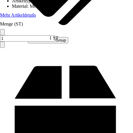
Artikeltyp
:
Mülltonnenbox
Material
:
Metall
Mehr Artikeldetails
Menge (ST)
1 ST
Verkauf durch:
Procommerce Group