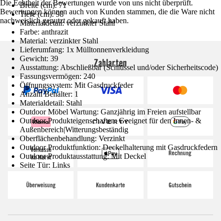
Die Echtheit der Bewertungen wurde von uns nicht überprüft.
Breite (cm): 71
Bewertungen können auch von Kunden stammen, die die Ware nicht
Tiefe (cm): 98
nachweislich genutzt oder gekauft haben.
Materialdetail: verzinkter Stahl
Farbe: anthrazit
Material: verzinkter Stahl
Lieferumfang: 1x Mülltonnenverkleidung
Gewicht: 39
Zahlarten
Ausstattung: Abschließbar (Schlüssel und/oder Sicherheitscode)
Fassungsvermögen: 240
Öffnungssystem: Mit Gasdruckfeder
Anzahl Behälter: 1
Materialdetail: Stahl
Outdoor Möbel Wartung: Ganzjährig im Freien aufstellbar
Outdoor Produkteigenschaften: Geeignet für den Innen- &
Außenbereich|Witterungsbeständig
Oberflächenbehandlung: Verzinkt
Outdoor Produktfunktion: Deckelhalterung mit Gasdruckfedern
Outdoor Produktausstattung: Mit Deckel
Seite Tür: Links