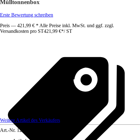
Mülltonnenbox
Erste Bewertung schreiben
Preis — 421,99 € * Alle Preise inkl. MwSt. und ggf. zzgl.
Versandkosten pro ST
421,99 €
*
/
ST
Weitere Artikel des Verkäufers
Art.-Nr.
12597916