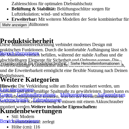
Zahlenschloss für optimalen Diebstahlschutz
Belüftung & Stabilität:
Belüftungsschlitze sorgen für
Luftzirkulation; wind- und schneefest
Erweiterbar:
Mit weiteren Modellen der Serie kombinierbar für
mehrere Mülltonnen
Mehr anzeigen
Produktsicherheit
Diese Mülltonnenverkleidung verbindet modernes Design mit
praktischen Funktionen. Durch die komfortable Aufhängung lässt sich
Bereich überspringen
die Mülltonne einfach befüllen, während der stabile Aufbau und die
abschließbaren Elemente für Sicherheit und Ordnung sorgen. Die
Verantwortlich für Produktsicherheit:
.
Siehe Herstellerinformationen
wetterbeständige Konstruktion macht sie ideal für den Außenbereich,
und die Erweiterbarkeit ermöglicht eine flexible Nutzung nach Deinen
Bedürfnissen.
Weitere Kategorien
Hinweis:
Die Verkleidung sollte am Boden verankert werden, um
Liste überspringen
Stabilität und gleichmäßige Spaltmaße zu gewährleisten. Innen kann es
Garten
Gartenaufbewahrung
Mülltonnenboxen
Auflagenboxen
zu Bearbeitungsspuren kommen, was bei der Herstellung normal ist.
Gartenschränke
Fahrradgaragen
Schrauben mit Kennzeichnung X müssen mit einem Akkuschrauber
montiert werden.
Weitere technische Eigenschaften:
Kundenbewertungen
Stil: Modern
Bereich überspringen
Versandzustand: zerlegt
Höhe (cm): 116