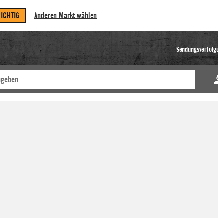
RICHTIG
Anderen Markt wählen
Sendungsverfolg