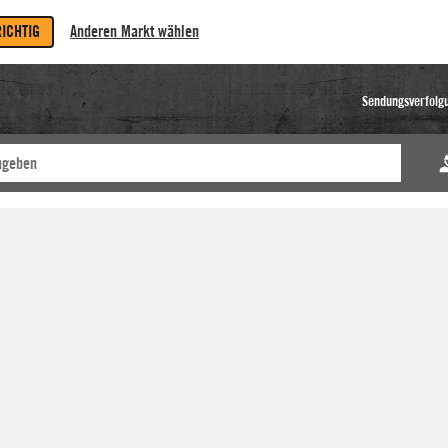
RICHTIG
Anderen Markt wählen
Sendungsverfolg