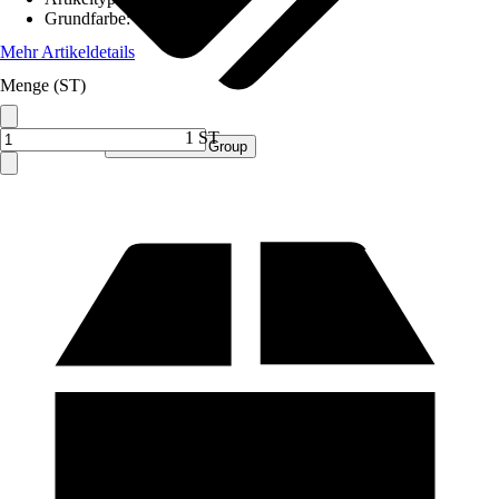
Grundfarbe
:
Weiß
Mehr Artikeldetails
Menge (ST)
1 ST
Verkauf durch:
Procommerce Group