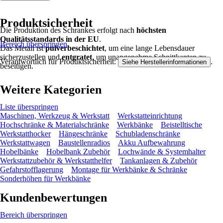
Produktsicherheit
Die Produktion des Schrankes erfolgt nach
höchsten
Qualitätsstandards in der EU
.
Bereich überspringen
Das Metall ist
pulverbeschichtet
, um eine lange Lebensdauer
sicherzustellen und
entgratet
, um unangenehme Schnittkanten zu
Verantwortlich für Produktsicherheit:
.
Siehe Herstellerinformationen
beseitigen.
Weitere Kategorien
Liste überspringen
Maschinen, Werkzeug & Werkstatt
Werkstatteinrichtung
Hochschränke & Materialschränke
Werkbänke
Beistelltische
Werkstatthocker
Hängeschränke
Schubladenschränke
Werkstattwagen
Baustellenradios
Akku Aufbewahrung
Hobelbänke
Hobelbank Zubehör
Lochwände & Systemhalter
Werkstattzubehör & Werkstatthelfer
Tankanlagen & Zubehör
Gefahrstofflagerung
Montage für Werkbänke & Schränke
Sonderhöhen für Werkbänke
Kundenbewertungen
Bereich überspringen