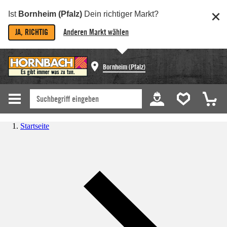
Ist
Bornheim (Pfalz)
Dein richtiger Markt?
JA, RICHTIG
Anderen Markt wählen
Bornheim (Pfalz)
Startseite