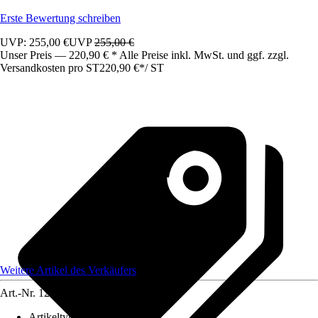
Erste Bewertung schreiben
UVP: 255,00 €
UVP
255,00 €
Unser Preis — 220,90 € * Alle Preise inkl. MwSt. und ggf. zzgl.
Versandkosten pro ST
220,90 €
*
/
ST
Weitere Artikel des Verkäufers
Art.-Nr.
12583485
Artikeltyp
:
Schrank