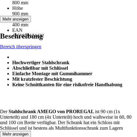
800 mm
Höhe
900 mm
Tiefe
Mehr anzeigen
400 mm
EAN
Beschreibung
4255829174432
Bereich überspringen
Hochwertiger Stahlschrank
Abschließbar mit Schlüssel
Einfache Montage mit Gummihammer
Mit kratzfester Beschichtung
Keine Schnittkanten für eine risikofreie Handhabung
Der
Stahlschrank AMEGO von PROREGAL
ist 90 cm (1x
Unterteilt) und 180 cm (4x Unterteilt) hoch und walhweise in 60, 80
und 100 cm Breite verfügbar. Der Schrank hat ein Schloss mit
Schlüssel und ist bestens als Multifunktionsschrank zum Lagern
geeignet.
Mehr anzeigen