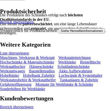
Produktsicherheit
Die Produktion des Schrankes erfolgt nach
höchsten
Qualitätsstandards in der EU
.
Bereich überspringen
Das Metall ist
pulverbeschichtet
, um eine lange Lebensdauer
sicherzustellen und
entgratet
, um unangenehme Schnittkanten zu
Verantwortlich für Produktsicherheit:
.
Siehe Herstellerinformationen
beseitigen.
Weitere Kategorien
Liste überspringen
Maschinen, Werkzeug & Werkstatt
Werkstatteinrichtung
Hochschränke & Materialschränke
Werkbänke
Beistelltische
Werkstatthocker
Hängeschränke
Schubladenschränke
Werkstattwagen
Baustellenradios
Akku Aufbewahrung
Hobelbänke
Hobelbank Zubehör
Lochwände & Systemhalter
Werkstattzubehör & Werkstatthelfer
Tankanlagen & Zubehör
Gefahrstofflagerung
Montage für Werkbänke & Schränke
Sonderhöhen für Werkbänke
Kundenbewertungen
Bereich überspringen