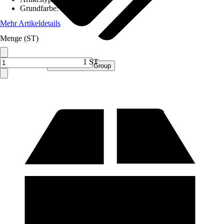
Grundfarbe
:
Grau
Mehr Artikeldetails
Menge (ST)
1 ST
Verkauf durch:
Procommerce Group