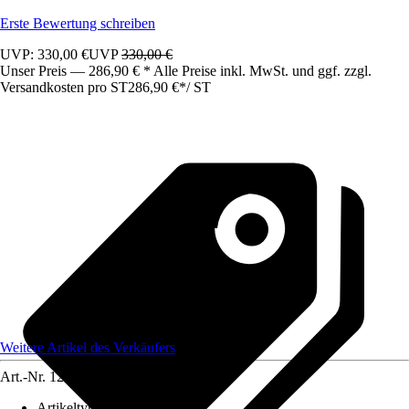
Erste Bewertung schreiben
UVP: 330,00 €
UVP
330,00 €
Unser Preis — 286,90 € * Alle Preise inkl. MwSt. und ggf. zzgl.
Versandkosten pro ST
286,90 €
*
/
ST
Weitere Artikel des Verkäufers
Art.-Nr.
12583397
Artikeltyp
:
Schrank