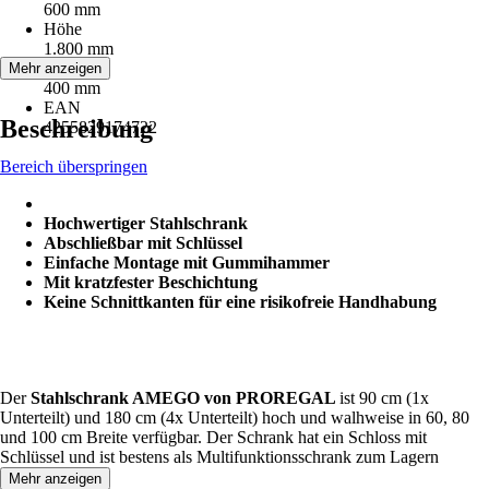
600 mm
Höhe
1.800 mm
Tiefe
Mehr anzeigen
400 mm
EAN
Beschreibung
4255829174722
Bereich überspringen
Hochwertiger Stahlschrank
Abschließbar mit Schlüssel
Einfache Montage mit Gummihammer
Mit kratzfester Beschichtung
Keine Schnittkanten für eine risikofreie Handhabung
Der
Stahlschrank AMEGO von PROREGAL
ist 90 cm (1x
Unterteilt) und 180 cm (4x Unterteilt) hoch und walhweise in 60, 80
und 100 cm Breite verfügbar. Der Schrank hat ein Schloss mit
Schlüssel und ist bestens als Multifunktionsschrank zum Lagern
geeignet.
Mehr anzeigen