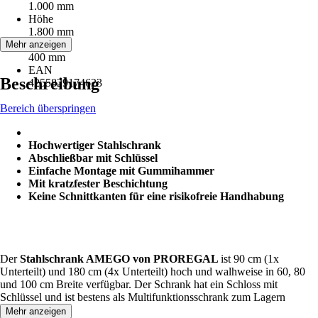
1.000 mm
Höhe
1.800 mm
Tiefe
Mehr anzeigen
400 mm
EAN
Beschreibung
4255829174623
Bereich überspringen
Hochwertiger Stahlschrank
Abschließbar mit Schlüssel
Einfache Montage mit Gummihammer
Mit kratzfester Beschichtung
Keine Schnittkanten für eine risikofreie Handhabung
Der
Stahlschrank AMEGO von PROREGAL
ist 90 cm (1x
Unterteilt) und 180 cm (4x Unterteilt) hoch und walhweise in 60, 80
und 100 cm Breite verfügbar. Der Schrank hat ein Schloss mit
Schlüssel und ist bestens als Multifunktionsschrank zum Lagern
geeignet.
Mehr anzeigen