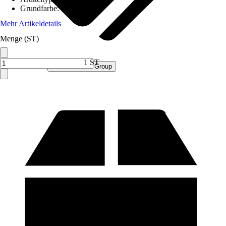
Grundfarbe
:
Grau
Mehr Artikeldetails
Menge (ST)
1 ST
Verkauf durch:
Procommerce Group