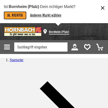
Ist
Bornheim (Pfalz)
Dein richtiger Markt?
JA, RICHTIG
Anderen Markt wählen
Bornheim (Pfalz)
Startseite