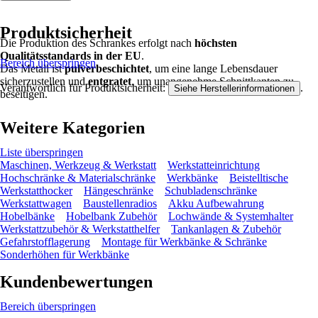
Produktsicherheit
Die Produktion des Schrankes erfolgt nach
höchsten
Qualitätsstandards in der EU
.
Bereich überspringen
Das Metall ist
pulverbeschichtet
, um eine lange Lebensdauer
sicherzustellen und
entgratet
, um unangenehme Schnittkanten zu
Verantwortlich für Produktsicherheit:
.
Siehe Herstellerinformationen
beseitigen.
Weitere Kategorien
Liste überspringen
Maschinen, Werkzeug & Werkstatt
Werkstatteinrichtung
Hochschränke & Materialschränke
Werkbänke
Beistelltische
Werkstatthocker
Hängeschränke
Schubladenschränke
Werkstattwagen
Baustellenradios
Akku Aufbewahrung
Hobelbänke
Hobelbank Zubehör
Lochwände & Systemhalter
Werkstattzubehör & Werkstatthelfer
Tankanlagen & Zubehör
Gefahrstofflagerung
Montage für Werkbänke & Schränke
Sonderhöhen für Werkbänke
Kundenbewertungen
Bereich überspringen