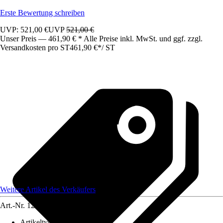
Erste Bewertung schreiben
UVP: 521,00 €
UVP
521,00 €
Unser Preis — 461,90 € * Alle Preise inkl. MwSt. und ggf. zzgl.
Versandkosten pro ST
461,90 €
*
/
ST
Weitere Artikel des Verkäufers
Art.-Nr.
12583392
Artikeltyp
:
Schrank